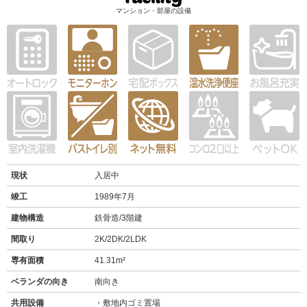
マンション・部屋の設備
現状
入居中
竣工
1989年7月
建物構造
鉄骨造/3階建
間取り
2K/2DK/2LDK
専有面積
41.31m²
ベランダの向き
南向き
共用設備
敷地内ゴミ置場