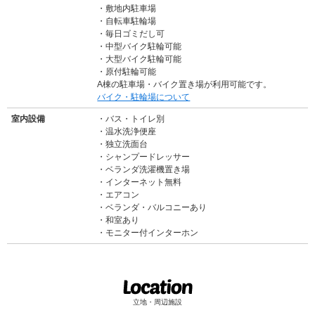
敷地内駐車場
自転車駐輪場
毎日ゴミだし可
中型バイク駐輪可能
大型バイク駐輪可能
原付駐輪可能
A棟の駐車場・バイク置き場が利用可能です。
バイク・駐輪場について
室内設備
バス・トイレ別
温水洗浄便座
独立洗面台
シャンプードレッサー
ベランダ洗濯機置き場
インターネット無料
エアコン
ベランダ・バルコニーあり
和室あり
モニター付インターホン
立地・周辺施設