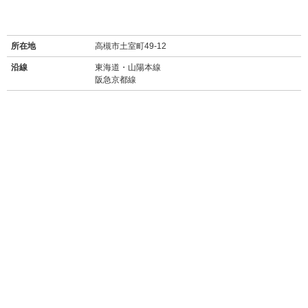
所在地
高槻市土室町49-12
沿線
東海道・山陽本線
阪急京都線
最寄り駅名
摂津富田駅 徒歩20分
富田駅 徒歩23分
周辺施設
【買い物】
・
セブンイレブン高槻土室町店(350m徒歩5分)
・
ファミリーマートアイノピア店(450m徒歩6分)
・
マルヤス宮田店(スーパー/190m徒歩2分)
・
エディオン高槻宮田店(750m徒歩9分)
・
MEGAドンキホーテ茨木店(1.4km徒歩18分)
【飲食店】
・Boulangerie BooGari(ブーランジェリー ブーガリ)(160m徒歩2分)
→→
食べログ★3.08
こだわりの小さなパン屋さん。昔ながらの雰囲気で、
お手頃価格。
・
フーコバーナ(400m徒歩6分)
→→
食べログ★3.16
洋食レストラン。大学の学食だが、ご近所のマダムも
御用達。
・彩鶏だいにんぐ 氣DORI(290m徒歩4分)