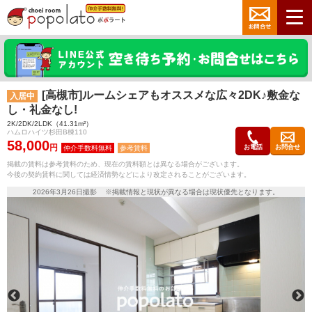
[高槻市]ルームシェアもオススメな広々2DK♪敷金な
入居中
し・礼金なし!
2K/2DK/2LDK（41.31m²）
ハムロハイツ杉田B棟110
58,000
円
お電話
お問合せ
参考賃料
掲載の賃料は参考賃料のため、現在の賃料額とは異なる場合がございます。
今後の契約賃料に関しては経済情勢などにより改定されることがございます。
2026年3月26日撮影 ※掲載情報と現状が異なる場合は現状優先となります。