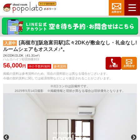
[高槻市][阪急富田駅]広々2DKが敷金なし・礼金なし!
入居中
ルームシェアもオススメ♪*。
2K/2DK/2LDK（41.31m²）
ハムロハイツ杉田B棟303
56,000
円
お電話
お問合せ
参考賃料
掲載の賃料は参考賃料のため、現在の賃料額とは異なる場合がございます。
今後の契約賃料に関しては経済情勢などにより改定されることがございます。
※2口コンロは設備外です。
2025年5月14日撮影 ※掲載情報と現状が異なる場合は現状優先となります。