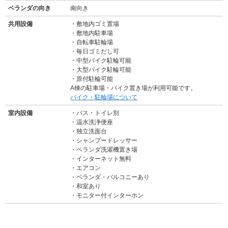
ベランダの向き
南向き
共用設備
敷地内ゴミ置場
敷地内駐車場
自転車駐輪場
毎日ゴミだし可
中型バイク駐輪可能
大型バイク駐輪可能
原付駐輪可能
A棟の駐車場・バイク置き場が利用可能です。
バイク・駐輪場について
室内設備
バス・トイレ別
温水洗浄便座
独立洗面台
シャンプードレッサー
ベランダ洗濯機置き場
インターネット無料
エアコン
ベランダ・バルコニーあり
和室あり
モニター付インターホン