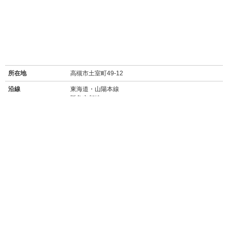
所在地
高槻市土室町49-12
沿線
東海道・山陽本線
阪急京都線
最寄り駅名
摂津富田駅 徒歩20分
富田駅 徒歩23分
周辺施設
【買い物】
・
セブンイレブン高槻土室町店(350m徒歩5分)
・
ファミリーマートアイノピア店(450m徒歩6分)
・
マルヤス宮田店(スーパー/190m徒歩2分)
・
エディオン高槻宮田店(750m徒歩9分)
・
MEGAドンキホーテ茨木店(1.4km徒歩18分)
【飲食店】
・Boulangerie BooGari(ブーランジェリー ブーガリ)(160m徒歩2分)
→→
食べログ★3.08
こだわりの小さなパン屋さん。昔ながらの雰囲気で、
お手頃価格。