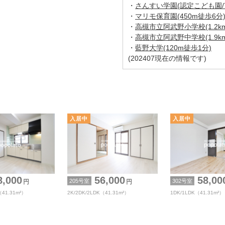
・
さんすい学園(認定こども園/7
・
マリモ保育園(450m徒歩6分
・
高槻市立阿武野小学校(1.2k
・
高槻市立阿武野中学校(1.9k
・
藍野大学(120m徒歩1分)
(202407現在の情報です)
,000
56,000
58,00
205号室
302号室
円
円
（41.31m²）
2K/2DK/2LDK（41.31m²）
1DK/1LDK（41.31m²）