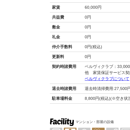
家賃
60,000円
共益費
0円
敷金
0円
礼金
0円
仲介手数料
0円(税込)
更新料
0円
契約時諸費用
ベルヴィクラブ：33,00
他 家賃保証サービス契
ベルヴィクラブについて
退去時諸費用
退去時清掃費用:27,500
駐車場料金
8,800円(税込)(※空
マンション・部屋の設備