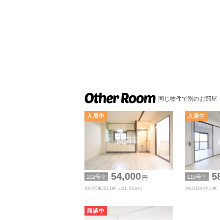
同じ物件で別のお部屋
54,000
58
102号室
110号室
円
2K/2DK/2LDK（41.31m²）
2K/2DK/2LDK