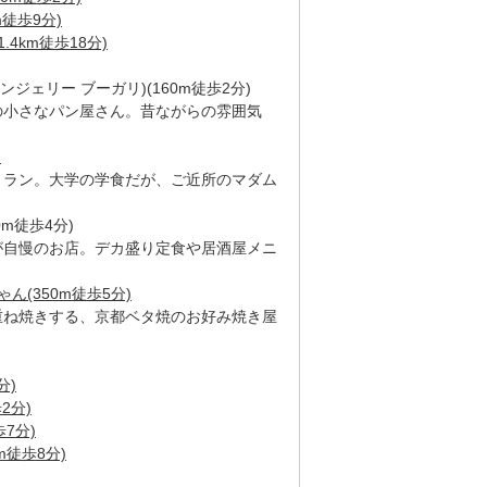
徒歩9分)
4km徒歩18分)
(ブーランジェリー ブーガリ)(160m徒歩2分)
の小さなパン屋さん。昔ながらの雰囲気
)
トラン。大学の学食だが、ご近所のマダム
0m徒歩4分)
が自慢のお店。デカ盛り定食や居酒屋メニ
ん(350m徒歩5分)
重ね焼きする、京都ベタ焼のお好み焼き屋
分)
2分)
7分)
m徒歩8分)