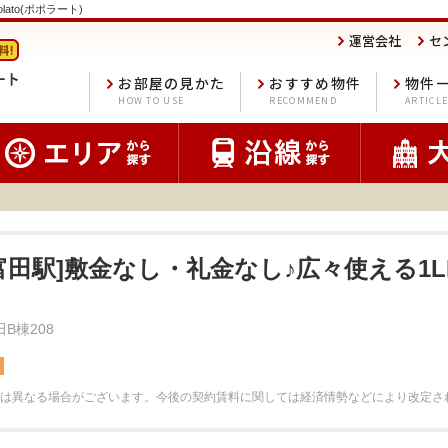
lato(ポポラート)
運営会社
セ
お部屋の見かた
おすすめ物件
物件
HOW TO USE
RECOMMEND
ARTICL
津富田駅]敷金なし・礼金なし♪広々使える1
B棟208
料
は異なる場合がございます。
今後の契約賃料に関しては経済情勢などにより改定さ