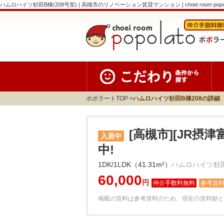
ハムロハイツ杉田B棟(208号室) | 高槻市のリノベーション賃貸マンション | choei room popo
ポポラートTOP
ハムロハイツ杉田B棟208の詳細
[高槻市][JR摂
入居中
中!
1DK/1LDK（41.31m²）
ハムロハイツ杉田
60,000
円
参考賃
掲載の賃料は参考賃料のため、現在の賃料額と