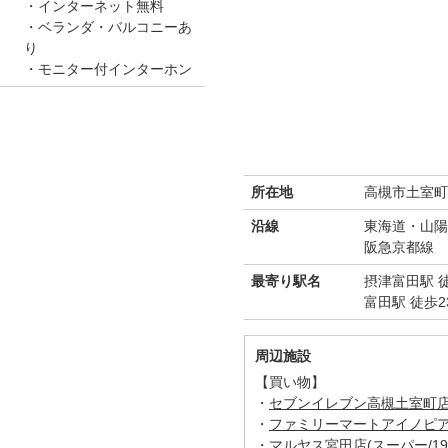
インターネット無料
ベランダ・バルコニーあ
り
モニター付インターホン
所在地
高槻市土室町4
沿線
東海道・山陽
阪急京都線
最寄り駅名
摂津富田駅 徒
富田駅 徒歩2
周辺施設
【買い物】
・
セブンイレブン高槻土室町店(
・
ファミリーマートアイノピア店
・
マルヤス宮田店(スーパー/19