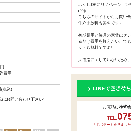
広々1LDKにリノベーショ
(^^)/
こちらのサイトからお問い
仲介手数料も無料です♪
初期費用と毎月の家賃はク
るだけ費用を抑えたい、でも
ットも無料ですよ!
大道路に面していないため
0円
約費用
LINEで空き待
円(税込)
き状況はお問い合わせ下さい)
お電話は
株式
07
TEL.
「ポポラートを見ました