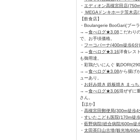
・
エディオン高槻宮田店(750m
・
MEGAドンキホーテ茨木店(1.
【飲食店】
・Boulangerie BooGari
→→
食べログ★3.08
こだわり
で、お手頃価格。
・
フーコバーナ(400m徒歩6分
→→
食べログ★3.16
洋食レス
も御用達。
・彩鶏だいにんぐ 氣DORI(29
→→
食べログ★3.08
から揚げ
ューあり。
・
お好み焼き 鉄板焼き まっちゃ
→→
食べログ★3.06
混ぜずに
さん。
【ほか】
・
高槻宮田郵便局(300m徒歩4
・
すいたこども医院(170m徒歩
・
藍野病院(総合病院/600m徒歩
・
太田茶臼山古墳(観光地/600