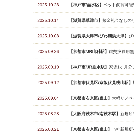
2025.10.23
【神戸市/垂水区】
ペット飼育可能!
2025.10.14
【滋賀県草津市】
敷金礼金なしのリ
2025.10.08
【滋賀県大津市/びわ湖浜大津】
び
2025.09.26
【京都市/JR山科駅】
鍵交換費用無
2025.09.19
【神戸市/JR垂水駅】
家賃1ヶ月分
2025.09.12
【京都市伏見区/京阪伏見桃山駅】
2025.09.04
【京都市右京区/嵐山】
大幅リノベ
2025.08.28
【大阪府茨木市/南茨木駅】
新規所
2025.08.21
【京都市右京区/嵐山】
当社新規所