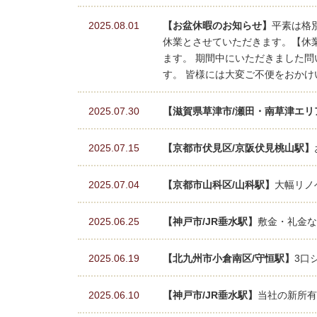
2025.08.01
【お盆休暇のお知らせ】
平素は格
休業とさせていただきます。【休業期間
ます。 期間中にいただきました問
す。 皆様には大変ご不便をおか
2025.07.30
【滋賀県草津市/瀬田・南草津エリ
2025.07.15
【京都市伏見区/京阪伏見桃山駅】
2025.07.04
【京都市山科区/山科駅】
大幅リノ
2025.06.25
【神戸市/JR垂水駅】
敷金・礼金な
2025.06.19
【北九州市小倉南区/守恒駅】
3口
2025.06.10
【神戸市/JR垂水駅】
当社の新所有