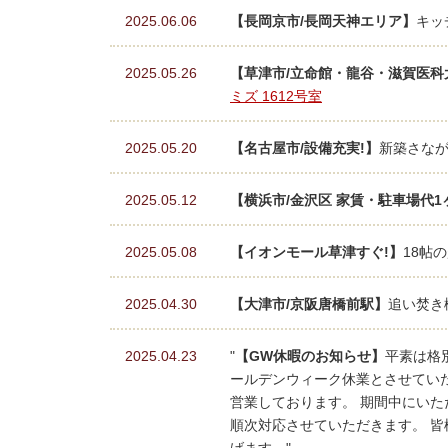
2025.06.06
【長岡京市/長岡天神エリア】
キッ
2025.05.26
【草津市/立命館・龍谷・滋賀医科
ミズ 1612号室
2025.05.20
【名古屋市/設備充実!】
新築さなが
2025.05.12
【横浜市/金沢区 家賃・駐車場代
2025.05.08
【イオンモール草津すぐ!】
18帖
2025.04.30
【大津市/京阪唐橋前駅】
追い焚き
2025.04.23
"
【GW休暇のお知らせ】
平素は格
ールデンウィーク休業とさせていただき
営業しております。 期間中にいた
順次対応させていただきます。 