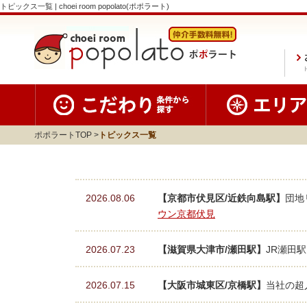
トピックス一覧 | choei room popolato(ポポラート)
ポポラートTOP
トピックス一覧
2026.08.06
【京都市伏見区/近鉄向島駅】
団地
ウン京都伏見
2026.07.23
【滋賀県大津市/瀬田駅】
JR瀬田
2026.07.15
【大阪市城東区/京橋駅】
当社の超