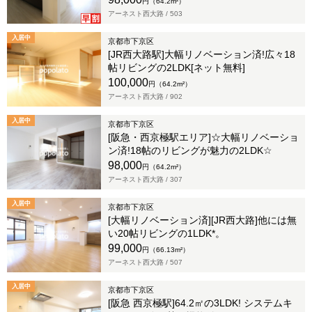
円（64.2m²）
アーネスト西大路 /
503
入居中
京都市下京区
[JR西大路駅]大幅リノベーション済!広々18
帖リビングの2LDK[ネット無料]
100,000
円（64.2m²）
アーネスト西大路 /
902
入居中
京都市下京区
[阪急・西京極駅エリア]☆大幅リノベーショ
ン済!18帖のリビングが魅力の2LDK☆
98,000
円（64.2m²）
アーネスト西大路 /
307
入居中
京都市下京区
[大幅リノベーション済][JR西大路]他には無
い20帖リビングの1LDK*。
99,000
円（66.13m²）
アーネスト西大路 /
507
入居中
京都市下京区
[阪急 西京極駅]64.2㎡の3LDK! システムキ