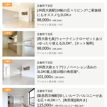
入居中
京都市下京区
[JR西大路駅]18帖の広々リビング!ご家族様
にもオススメな2LDK♬
98,000
円（64.2m²）
アーネスト西大路 /
702
入居中
京都市下京区
[西大路七条]ウォークインクローゼットあり
♪ゆったり使える2LDK*。[ネット無料]
98,000
円（64.2m²）
アーネスト西大路 /
603
入居中
京都市下京区
[JR西大路エリア]リノベーション済みの
3LDK!最上階10階の角部屋*。
101,000
円（64.2m²）
アーネスト西大路 /
1001
入居中
京都市下京区
[阪急西京極駅]珍しいルーフバルコニーがあ
る広々4LDK☆*。[角部屋][南向き]
115,000
円（99.97(バルコニー含む)m²）