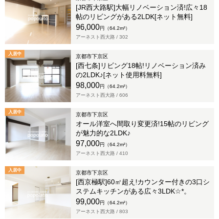
[JR西大路駅]大幅リノベーション済!広々18
帖のリビングがある2LDK[ネット無料]
96,000
円（64.2m²）
アーネスト西大路 /
302
入居中
京都市下京区
[西七条]リビング18帖!リノベーション済み
の2LDK♪[ネット使用料無料]
98,000
円（64.2m²）
アーネスト西大路 /
606
入居中
京都市下京区
オール洋室へ間取り変更済!15帖のリビング
が魅力的な2LDK♪
97,000
円（64.2m²）
アーネスト西大路 /
410
入居中
京都市下京区
[西京極駅]60㎡超え!カウンター付きの3口シ
ステムキッチンがある広々3LDK☆*。
99,000
円（64.2m²）
アーネスト西大路 /
803