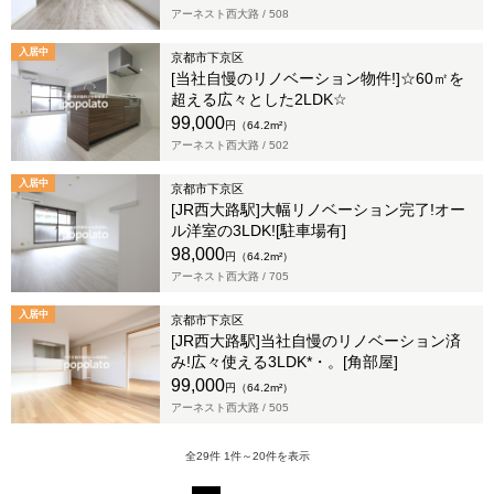
アーネスト西大路 /
508
入居中
京都市下京区
[当社自慢のリノベーション物件!]☆60㎡を
超える広々とした2LDK☆
99,000
円（64.2m²）
アーネスト西大路 /
502
入居中
京都市下京区
[JR西大路駅]大幅リノベーション完了!オー
ル洋室の3LDK![駐車場有]
98,000
円（64.2m²）
アーネスト西大路 /
705
入居中
京都市下京区
[JR西大路駅]当社自慢のリノベーション済
み!広々使える3LDK*・。[角部屋]
99,000
円（64.2m²）
アーネスト西大路 /
505
全29件 1件～20件を表示