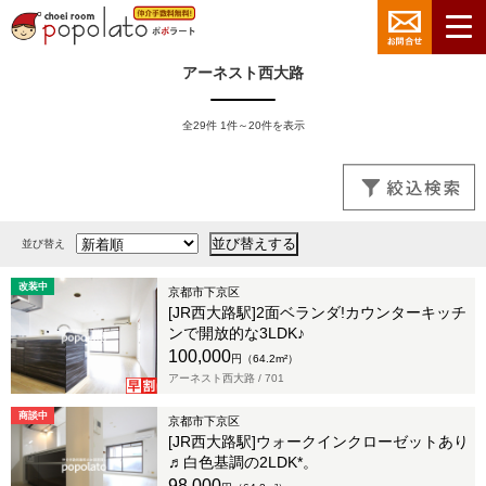
アーネスト西大路
全29件 1件～20件を表示
並び替え
改装中
京都市下京区
[JR西大路駅]2面ベランダ!カウンターキッチ
ンで開放的な3LDK♪
100,000
円（64.2m²）
アーネスト西大路 /
701
商談中
京都市下京区
[JR西大路駅]ウォークインクローゼットあり
♬白色基調の2LDK*。
98,000