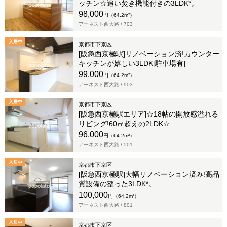
ッチン☆追い焚き機能付きの3LDK*。
98,000
円（64.2m²）
アーネスト西大路 /
703
入居中
京都市下京区
[阪急西京極駅]リノベーション済!カウンター
キッチンが嬉しい3LDK[駐車場有]
99,000
円（64.2m²）
アーネスト西大路 /
903
入居中
京都市下京区
[阪急西京極駅エリア]☆18帖の開放感溢れる
リビング!60㎡超えの2LDK☆
96,000
円（64.2m²）
アーネスト西大路 /
501
入居中
京都市下京区
[阪急西京極駅]大幅リノベーション済み!高品
質設備の整った3LDK*。
100,000
円（64.2m²）
アーネスト西大路 /
801
入居中
京都市下京区