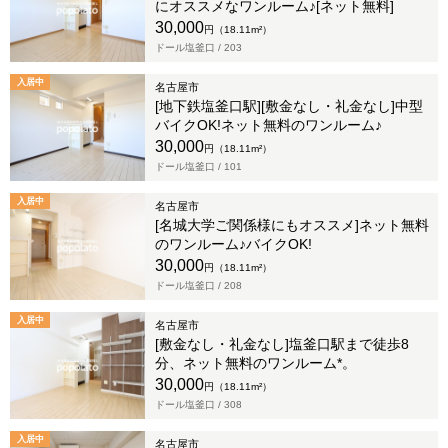
にオススメなワンルーム♪[ネット無料]
30,000
円（18.11m²）
ドール塩釜口 /
203
入居中
名古屋市
[地下鉄塩釜口駅][敷金なし・礼金なし]中型
バイクOK!ネット無料のワンルーム♪
30,000
円（18.11m²）
ドール塩釜口 /
101
入居中
名古屋市
[名城大学ご関係様にもオススメ]ネット無料
のワンルーム♪バイクOK!
30,000
円（18.11m²）
ドール塩釜口 /
208
入居中
名古屋市
[敷金なし・礼金なし]塩釜口駅まで徒歩8
分、ネット無料のワンルーム*。
30,000
円（18.11m²）
ドール塩釜口 /
308
入居中
名古屋市