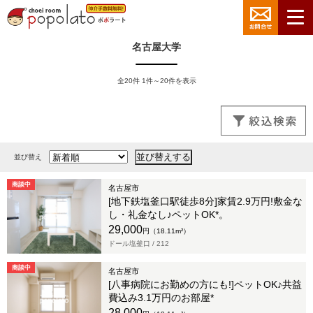
名古屋大学
全20件 1件～20件を表示
並び替え
商談中
名古屋市
[地下鉄塩釜口駅徒歩8分]家賃2.9万円!敷金な
し・礼金なし♪ペットOK*。
29,000
円（18.11m²）
ドール塩釜口 /
212
商談中
名古屋市
[八事病院にお勤めの方にも!]ペットOK♪共益
費込み3.1万円のお部屋*
28,000