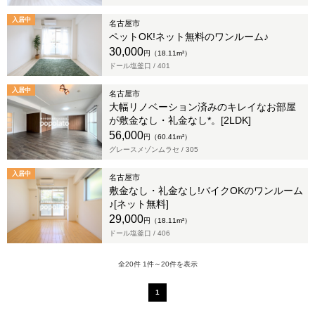
入居中
名古屋市
ペットOK!ネット無料のワンルーム♪
30,000
円（18.11m²）
ドール塩釜口 /
401
入居中
名古屋市
大幅リノベーション済みのキレイなお部屋
が敷金なし・礼金なし*。[2LDK]
56,000
円（60.41m²）
グレースメゾンムラセ /
305
入居中
名古屋市
敷金なし・礼金なし!バイクOKのワンルーム
♪[ネット無料]
29,000
円（18.11m²）
ドール塩釜口 /
406
全20件 1件～20件を表示
1