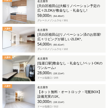
入居中
名古屋市
[天白区植田山]大幅リノベーション予定の
広々2LDKが敷金なし・礼金なし!
59,000
円（64.46m²）
グレースメゾンムラセ /
301
入居中
名古屋市
[天白区植田山]リノベーション済のお部屋!
広々リビングが嬉しい2LDK*。
54,000
円（60.41m²）
グレースメゾンムラセ /
102
入居中
名古屋市
[塩釜口駅]敷金なし・礼金なし!ペットOKの
ワンルーム♪
28,000
円（18.11m²）
ドール塩釜口 /
205
入居中
名古屋市
【ネット無料・オートロック・宅配BOX】
設備充実の1K。
30,000
円（18.11m²）
ドール塩釜口 /
312