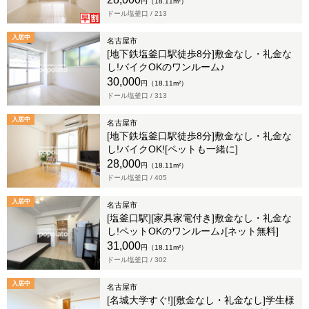
円（18.11m²）
ドール塩釜口 /
213
入居中
名古屋市
[地下鉄塩釜口駅徒歩8分]敷金なし・礼金な
し!バイクOKのワンルーム♪
30,000
円（18.11m²）
ドール塩釜口 /
313
入居中
名古屋市
[地下鉄塩釜口駅徒歩8分]敷金なし・礼金な
し!バイクOK![ペットも一緒に]
28,000
円（18.11m²）
ドール塩釜口 /
405
入居中
名古屋市
[塩釜口駅][家具家電付き]敷金なし・礼金な
し!ペットOKのワンルーム♪[ネット無料]
31,000
円（18.11m²）
ドール塩釜口 /
302
入居中
名古屋市
[名城大学すぐ!][敷金なし・礼金なし]学生様