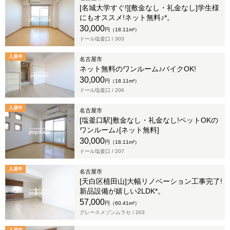
[名城大学すぐ!][敷金なし・礼金なし]学生様
にもオススメ!ネット無料♪*。
30,000
円（18.11m²）
ドール塩釜口 /
303
入居中
名古屋市
ネット無料のワンルーム♪バイクOK!
30,000
円（18.11m²）
ドール塩釜口 /
206
入居中
名古屋市
[塩釜口駅]敷金なし・礼金なし!ペットOKの
ワンルーム♪[ネット無料]
30,000
円（18.11m²）
ドール塩釜口 /
207
入居中
名古屋市
[天白区植田山]大幅リノベーション工事完了!
新品設備が嬉しい2LDK*。
57,000
円（60.41m²）
グレースメゾンムラセ /
203