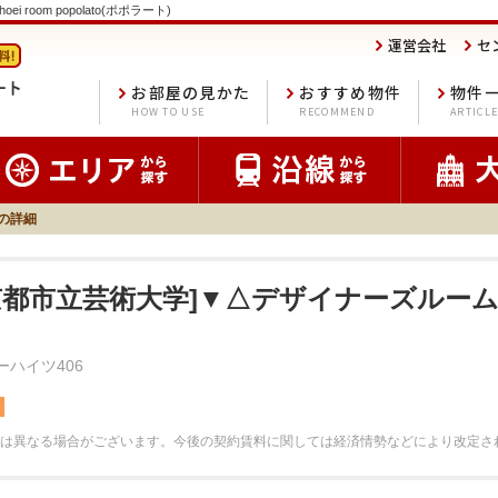
oom popolato(ポポラート)
運営会社
セ
お部屋の見かた
おすすめ物件
物件
HOW TO USE
RECOMMEND
ARTICL
6の詳細
[京都市立芸術大学]▼△デザイナーズルー
ーハイツ406
料
は異なる場合がございます。
今後の契約賃料に関しては経済情勢などにより改定さ