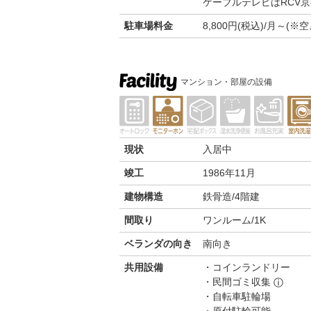
ケーブルテレビはRCV京
駐車場料金
8,800円(税込)/月～
マンション・部屋の設備
現状
入居中
竣工
1986年11月
建物構造
鉄骨造/4階建
間取り
ワンルーム/1K
ベランダの向き
南向き
共用設備
コインランドリー
民間ゴミ収集
ⓘ
自転車駐輪場
原付駐輪可能