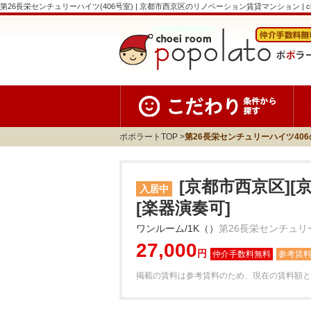
第26長栄センチュリーハイツ(406号室) | 京都市西京区のリノベーション賃貸マンション | choei r
ポポラートTOP
第26長栄センチュリーハイツ40
[京都市西京区]
入居中
[楽器演奏可]
ワンルーム/1K（）
第26長栄センチュリ
27,000
円
参考賃
掲載の賃料は参考賃料のため、現在の賃料額と