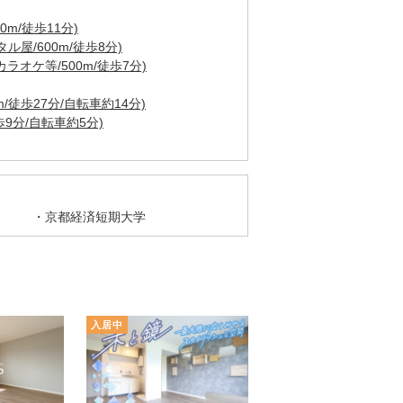
m/徒歩11分)
ル屋/600m/徒歩8分)
オケ等/500m/徒歩7分)
/徒歩27分/自転車約14分)
歩9分/自転車約5分)
京都経済短期大学