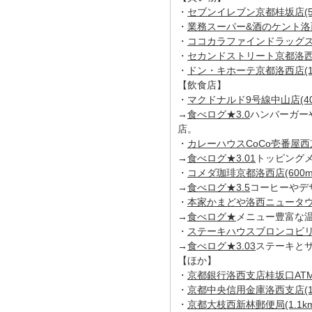
・
セブンイレブン京都桂坂店(55
・
業務スーパー&酒のケント洛西店
・
ココカラファインドラッグスト
・
セカンドストリート京都洛西店
・
ドン・キホーテ京都洛西店(1k
【飲食店】
・
マクドナルド9号線中山店(40
→
食べログ★3.0
ハンバーガー
店。
・
カレーハウスCoCo壱番屋西京
→
食べログ★3.01
トッピング
・
コメダ珈琲京都洛西店(600m
→
食べログ★3.5
コーヒーやデ
・
本家かまどや洛西ニュータウン店
→
食べログ★
メニュー豊富な
・
ステーキハウスブロンコビリー
→
食べログ★3.03
ステーキと
【ほか】
・
京都銀行洛西支店桂坂口ATMコ
・
京都中央信用金庫洛西支店(1.2
・
京都大枝西新林郵便局(1.1km