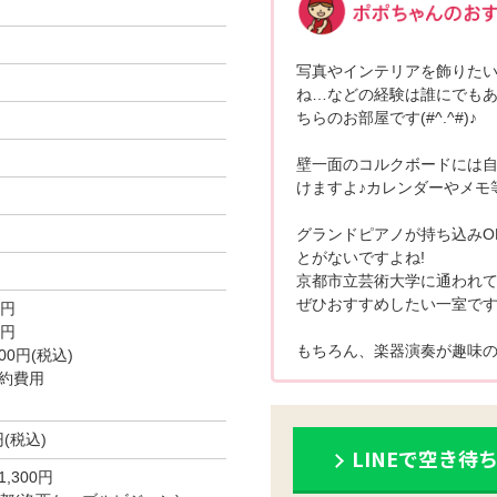
写真やインテリアを飾りた
ね…などの経験は誰にでもあ
ちらのお部屋です(#^.^#)♪
壁一面のコルクボードには
けますよ♪カレンダーやメモ
グランドピアノが持ち込みO
とがないですよね!
京都市立芸術大学に通われ
ぜひおすすめしたい一室です(*
0円
0円
もちろん、楽器演奏が趣味の
0円(税込)
約費用
円(税込)
LINEで空き待
300円