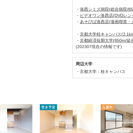
・
洛西シミズ病院(総合病院/850
・
ビデオワン洛西店(DVDレンタ
・
あそびば洛西店(漫画喫茶・カラ
・
京都大学桂キャンパス(2.1km
・
京都経済短期大学(850m/徒
(202307現在の情報です)
周辺大学
京都大学：桂キャンパス