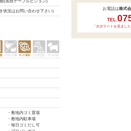
都(洛西ケーブルビジョン)
お電話は
株式
(※空き状況はお問い合わせ下さい)
07
TEL.
「ポポラートを見ました
敷地内ゴミ置場
敷地内駐車場
毎日ゴミだし可
プロパンガス