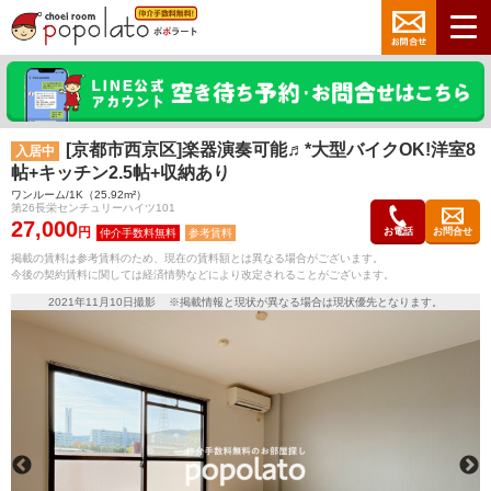
[京都市西京区]楽器演奏可能♬*大型バイクOK!洋室8
入居中
帖+キッチン2.5帖+収納あり
ワンルーム/1K（25.92m²）
第26長栄センチュリーハイツ101
27,000
円
お電話
お問合せ
参考賃料
掲載の賃料は参考賃料のため、現在の賃料額とは異なる場合がございます。
今後の契約賃料に関しては経済情勢などにより改定されることがございます。
2021年11月10日撮影 ※掲載情報と現状が異なる場合は現状優先となります。