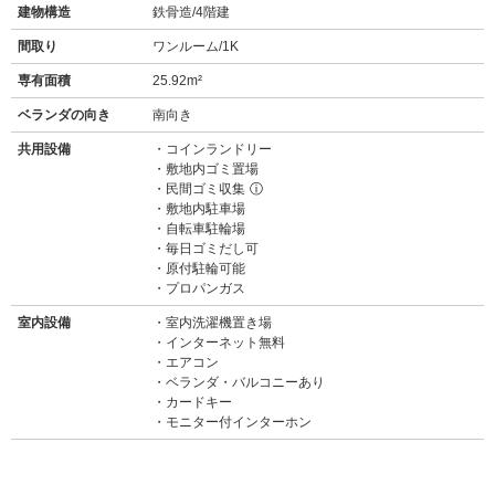
建物構造
鉄骨造/4階建
間取り
ワンルーム/1K
専有面積
25.92m²
ベランダの向き
南向き
共用設備
コインランドリー
敷地内ゴミ置場
民間ゴミ収集
ⓘ
敷地内駐車場
自転車駐輪場
毎日ゴミだし可
原付駐輪可能
プロパンガス
室内設備
室内洗濯機置き場
インターネット無料
エアコン
ベランダ・バルコニーあり
カードキー
モニター付インターホン