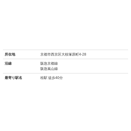
所在地
京都市西京区大枝塚原町4-28
沿線
阪急京都線
阪急嵐山線
最寄り駅名
桂駅 徒歩40分
バス停
国道塚原停 徒歩4分
周辺施設
【買い物】
・
セブンイレブン京都桂坂店(550m/徒歩7分)
・
業務スーパー&酒のケント洛西店(350m/徒歩4分)
・
ココカラファインドラッグストアライフォート洛西店(700m/徒歩9分)
・
セカンドストリート京都洛西店(リサイクルショップ/650m/徒歩9分)