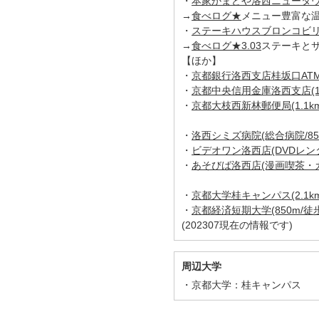
・
本家かまどや洛西ニュータウン店
→
食べログ★
メニュー豊富な
・
ステーキハウスブロンコビリー
→
食べログ★3.03
ステーキと
【ほか】
・
京都銀行洛西支店桂坂口ATMコ
・
京都中央信用金庫洛西支店(1.2
・
京都大枝西新林郵便局(1.1km
・
洛西シミズ病院(総合病院/850
・
ビデオワン洛西店(DVDレンタ
・
あそびば洛西店(漫画喫茶・カラ
・
京都大学桂キャンパス(2.1km
・
京都経済短期大学(850m/徒
(202307現在の情報です)
周辺大学
京都大学：桂キャンパス