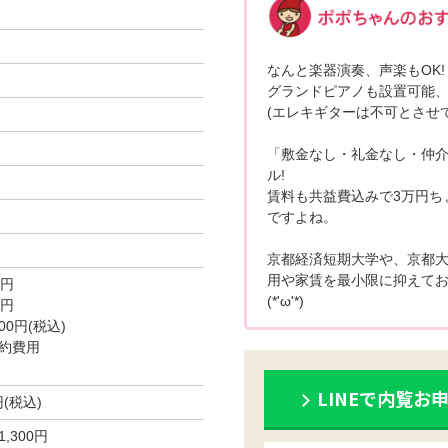
なんと楽器演奏、声楽もOK!
グランドピアノも設置可能、希
(エレキギターは不可とさせ
「敷金なし・礼金なし・仲
ル!
賃料も共益費込みで3万円ち
ですよね。
京都経済短期大学や、京都
用や家賃を最小限に抑えて
0円
(*'ω'*)
0円
0円(税込)
約費用
LINEで内覧お
円(税込)
300円