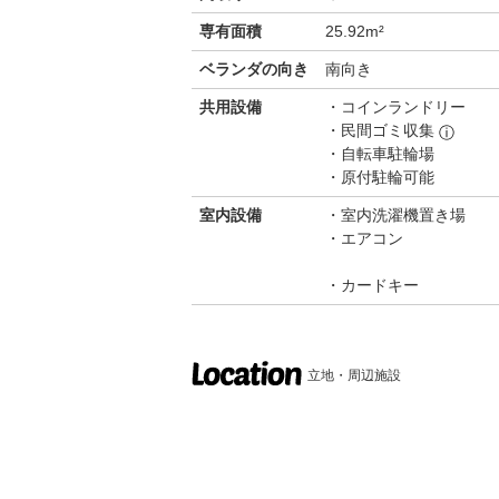
専有面積
25.92m²
ベランダの向き
南向き
共用設備
コインランドリー
民間ゴミ収集
ⓘ
自転車駐輪場
原付駐輪可能
室内設備
室内洗濯機置き場
エアコン
カードキー
立地・周辺施設