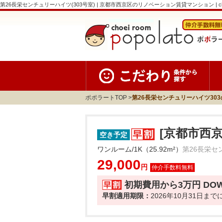
第26長栄センチュリーハイツ(303号室) | 京都市西京区のリノベーション賃貸マンション | choei r
ポポラートTOP
第26長栄センチュリーハイツ30
[京都市西
空き予定
ワンルーム/1K（25.92m²）
第26長栄セ
29,000
円
初期費用から3万円 DO
早割適用期限：
2026年10月31日ま