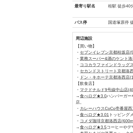
最寄り駅名
桂駅 徒歩40
バス停
国道塚原停 
周辺施設
【買い物】
・
セブンイレブン京都桂坂店(55
・
業務スーパー&酒のケント洛西店
・
ココカラファインドラッグスト
・
セカンドストリート京都洛西店
・
ドン・キホーテ京都洛西店(1k
【飲食店】
・
マクドナルド9号線中山店(40
→
食べログ★3.0
ハンバーガー
店。
・
カレーハウスCoCo壱番屋西京
→
食べログ★3.01
トッピング
・
コメダ珈琲京都洛西店(600m
→
食べログ★3.5
コーヒーやデ