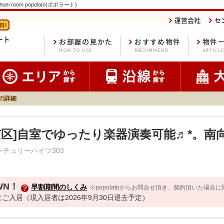
oom popolato(ポポラート)
運営会社
セ
お部屋の見かた
おすすめ物件
物件
HOW TO USE
RECOMMEND
ARTICL
3の詳細
京区]自室でゆったり楽器演奏可能♬*。南
ンチュリーハイツ303
WN！
早割期間のしくみ
※popolatoからお問合せ頂き、契約頂いた場合
でにご入居（現入居者は2026年9月30日退去予定）