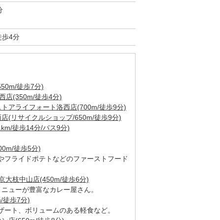
分
徒歩4分
0m/徒歩7分)
(350m/徒歩4分)
アライフォート洛西店(700m/徒歩9分)
(リサイクルショップ/650m/徒歩9分)
m/徒歩14分/バス9分)
0m/徒歩5分)
やフライドポテトなどのファーストフード
大枝中山店(450m/徒歩6分)
メニューが豊富なカレー屋さん。
/徒歩7分)
ザート、ボリュームのある軽食など。