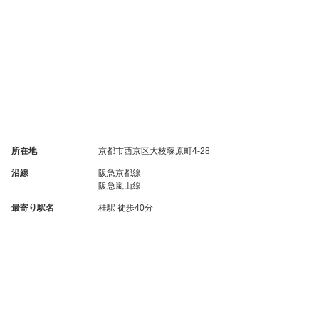
所在地
京都市西京区大枝塚原町4-28
沿線
阪急京都線
阪急嵐山線
最寄り駅名
桂駅 徒歩40分
バス停
国道塚原停 徒歩4分
周辺施設
【買い物】
・
セブンイレブン京都桂坂店(550m/徒歩7分)
・
業務スーパー&酒のケント洛西店(350m/徒歩4分)