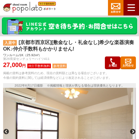
[京都市西京区][敷金なし・礼金なし]希少な楽器演奏
入居中
OK♪仲介手数料もかかりません!
ワンルーム/1K（25.92m²）
第26長栄センチュリーハイツ411
27,000
円
お電話
お問合せ
参考賃料
掲載の賃料は参考賃料のため、現在の賃料額とは異なる場合がございます。
今後の契約賃料に関しては経済情勢などにより改定されることがございます。
2022年6月17日撮影 ※掲載情報と現状が異なる場合は現状優先となります。