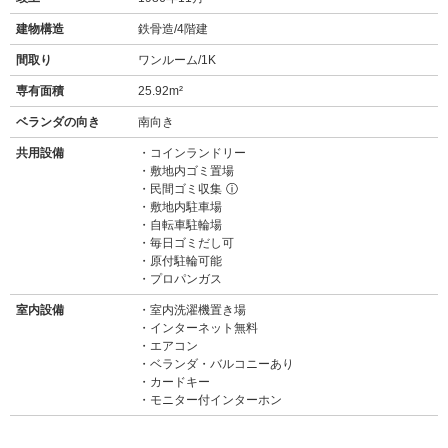
建物構造
鉄骨造/4階建
間取り
ワンルーム/1K
専有面積
25.92m²
ベランダの向き
南向き
共用設備
コインランドリー
敷地内ゴミ置場
民間ゴミ収集
ⓘ
敷地内駐車場
自転車駐輪場
毎日ゴミだし可
原付駐輪可能
プロパンガス
室内設備
室内洗濯機置き場
インターネット無料
エアコン
ベランダ・バルコニーあり
カードキー
モニター付インターホン