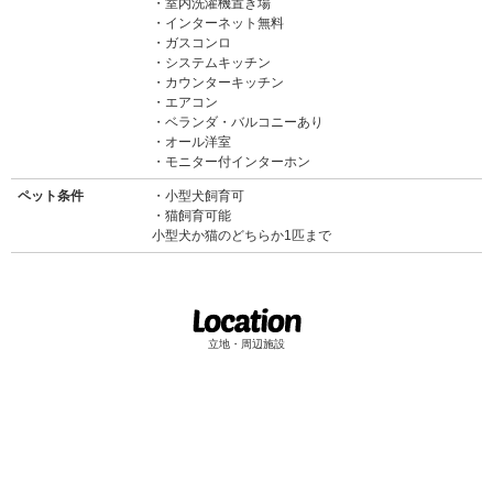
室内洗濯機置き場
インターネット無料
ガスコンロ
システムキッチン
カウンターキッチン
エアコン
ベランダ・バルコニーあり
オール洋室
モニター付インターホン
ペット条件
小型犬飼育可
猫飼育可能
小型犬か猫のどちらか1匹まで
立地・周辺施設