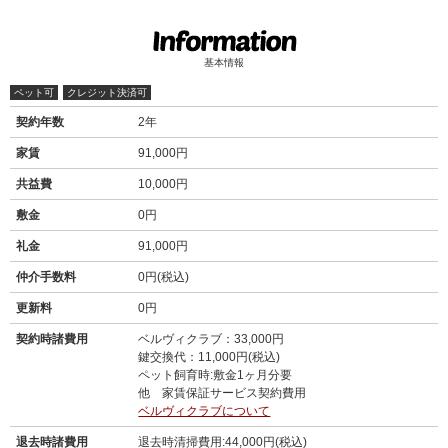
基本情報
ペット可
クレジット決済可
契約年数
2年
家賃
91,000円
共益費
10,000円
敷金
0円
礼金
91,000円
仲介手数料
0円(税込)
更新料
0円
契約時諸費用
ベルヴィクラブ：33,000円
鍵交換代：11,000円(税込)
ペット飼育時:敷金1ヶ月分要
他 家賃保証サービス契約費用
ベルヴィクラブについて
退去時諸費用
退去時清掃費用:44,000円(税込)