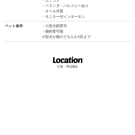
エアコン
ベランダ・バルコニーあり
オール洋室
モニター付インターホン
ペット条件
小型犬飼育可
猫飼育可能
小型犬か猫のどちらか1匹まで
立地・周辺施設