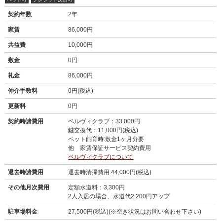
契約年数
2年
家賃
86,000円
共益費
10,000円
敷金
0円
礼金
86,000円
仲介手数料
0円(税込)
更新料
0円
契約時諸費用
ベルヴィクラブ：33,000円
鍵交換代：11,000円(税込)
ペット飼育時:敷金1ヶ月分要
他 家賃保証サービス契約費用
ベルヴィクラブについて
退去時諸費用
退去時清掃費用:44,000円(税込)
その他月次費用
定額水道料：3,300円
2人入居の場合、水道代2,200円アップ
駐車場料金
27,500円(税込)(※空き状況はお問い合わせ下さい)