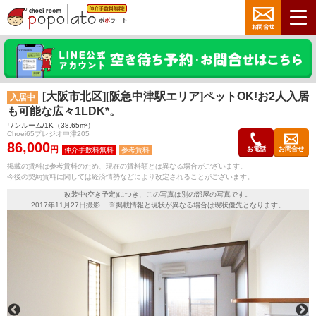
[大阪市北区][阪急中津駅エリア]ペットOK!お2人入居
入居中
も可能な広々1LDK*。
ワンルーム/1K（38.65m²）
Choei65プレジオ中津205
86,000
円
お電話
お問合せ
参考賃料
掲載の賃料は参考賃料のため、現在の賃料額とは異なる場合がございます。
今後の契約賃料に関しては経済情勢などにより改定されることがございます。
改装中(空き予定)につき、この写真は別の部屋の写真です。
2017年11月27日撮影 ※掲載情報と現状が異なる場合は現状優先となります。