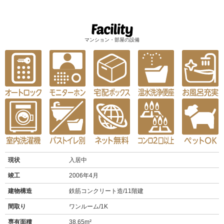
マンション・部屋の設備
現状
入居中
竣工
2006年4月
建物構造
鉄筋コンクリート造/11階建
間取り
ワンルーム/1K
専有面積
38.65m²