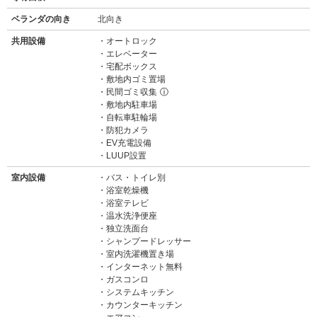
ベランダの向き
北向き
共用設備
オートロック
エレベーター
宅配ボックス
敷地内ゴミ置場
民間ゴミ収集
ⓘ
敷地内駐車場
自転車駐輪場
防犯カメラ
EV充電設備
LUUP設置
室内設備
バス・トイレ別
浴室乾燥機
浴室テレビ
温水洗浄便座
独立洗面台
シャンプードレッサー
室内洗濯機置き場
インターネット無料
ガスコンロ
システムキッチン
カウンターキッチン