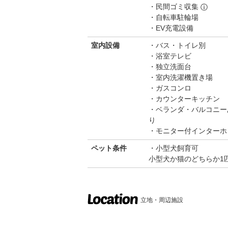
民間ゴミ収集
ⓘ
自転車駐輪場
EV充電設備
室内設備
バス・トイレ別
浴室テレビ
独立洗面台
室内洗濯機置き場
ガスコンロ
カウンターキッチン
ベランダ・バルコニー
り
モニター付インターホ
ペット条件
小型犬飼育可
小型犬か猫のどちらか1
立地・周辺施設