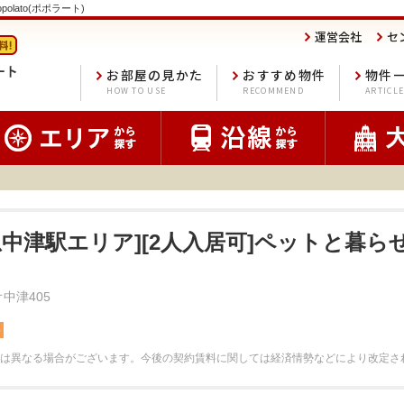
polato(ポポラート)
運営会社
セ
お部屋の見かた
おすすめ物件
物件
HOW TO USE
RECOMMEND
ARTICL
急中津駅エリア][2人入居可]ペットと暮
オ中津405
料
は異なる場合がございます。
今後の契約賃料に関しては経済情勢などにより改定さ