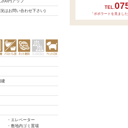
200円アップ
07
TEL.
空き状況はお問い合わせ下さい)
「ポポラートを見ました
階建
エレベーター
敷地内ゴミ置場