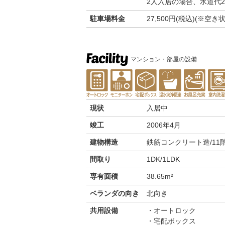
2人入居の場合、水道代2,
駐車場料金
27,500円(税込)(※
マンション・部屋の設備
現状
入居中
竣工
2006年4月
建物構造
鉄筋コンクリート造/11
間取り
1DK/1LDK
専有面積
38.65m²
ベランダの向き
北向き
共用設備
オートロック
宅配ボックス