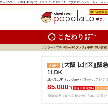
Choei65プレジオ中津(405号室) | 大阪市北区のデザイナーズ賃貸マンション | choei room po
ポポラートTOP
Choei65プレジオ中津405の詳細
[大阪市北区][阪
入居中
1LDK
1DK/1LDK（38.65m²）
Choei65プレジ
85,000
円
参考賃
掲載の賃料は参考賃料のため、現在の賃料額と