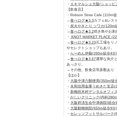
・
エキマルシェ大阪(ショッピング
【飲食店】
・Robson Stree Cafe (110
→
食べログ★3.3
カフェ&レス
・
炭火やきとり ソワカ(120m
→
食べログ★3.2
焼き鳥やお刺
・
KNOT MARKET PLACE (
→
食べログ★3.23
元工場をリ
やセレクトショップもあり。
・
らーめん伊藝(260m徒歩4分
→
食べログ★3.67
濃厚な魚介
あっさり。
→その他、飲食店等多数あり
【ほか】
・
大阪中津六郵便局(350m/徒歩
・
永和信用金庫うめきた支店(24
・
新梅田木村デンタルオフィス(
・
かしいクリニック(内科280m
・
大阪府済生会中津病院(総合病院
・
大阪動物病院(650m徒歩9分
・
セレッソフットサルパーク(65