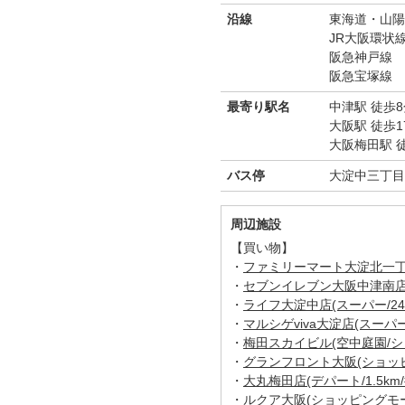
沿線
東海道・山陽
JR大阪環状
阪急神戸線
阪急宝塚線
最寄り駅名
中津駅 徒歩8
大阪駅 徒歩1
大阪梅田駅 徒
バス停
大淀中三丁目
周辺施設
【買い物】
・
ファミリーマート大淀北一丁目店
・
セブンイレブン大阪中津南店(5
・
ライフ大淀中店(スーパー/24
・
マルシゲviva大淀店(スーパー/
・
梅田スカイビル(空中庭園/ショ
・
グランフロント大阪(ショッピン
・
大丸梅田店(デパート/1.5km/
・
ルクア大阪(ショッピングモール/