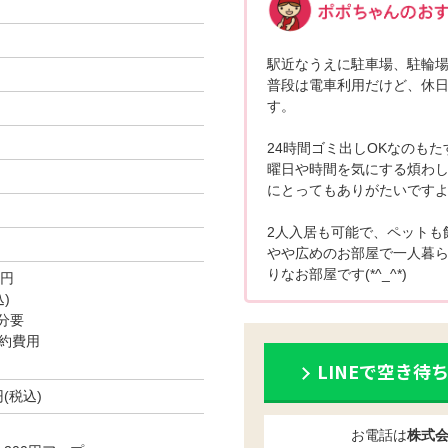
駅近なうえに駐車場、駐輪場が
普段は電車利用だけど、休
す。
24時間ゴミ出しOKなのもた
曜日や時間を気にする煩わ
にとってもありがたいですよね(
2人入居も可能で、ペットも
やや広めのお部屋で一人暮
りなお部屋です(*^_^*)
0円
)
分要
約費用
LINEで空き待
円(税込)
お電話は
株式