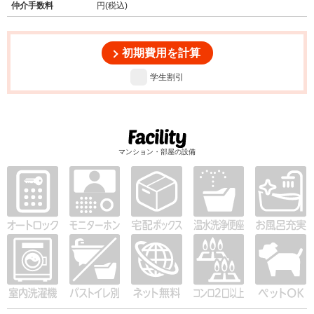
仲介手数料
円(税込)
初期費用を計算
学生割引
マンション・部屋の設備