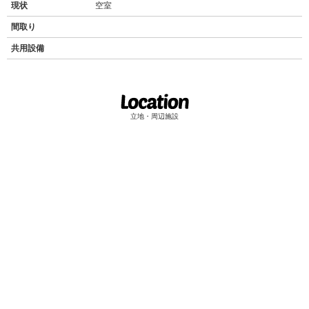
現状
空室
間取り
共用設備
立地・周辺施設