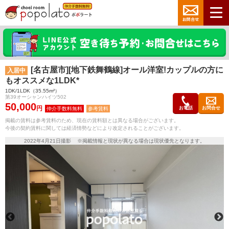
[名古屋市][地下鉄舞鶴線]オール洋室!カップルの方に
入居中
もオススメな1LDK*
1DK/1LDK（35.55m²）
第39オーシャンハイツ502
50,000
円
お電話
お問合せ
参考賃料
掲載の賃料は参考賃料のため、現在の賃料額とは異なる場合がございます。
今後の契約賃料に関しては経済情勢などにより改定されることがございます。
2022年4月21日撮影 ※掲載情報と現状が異なる場合は現状優先となります。