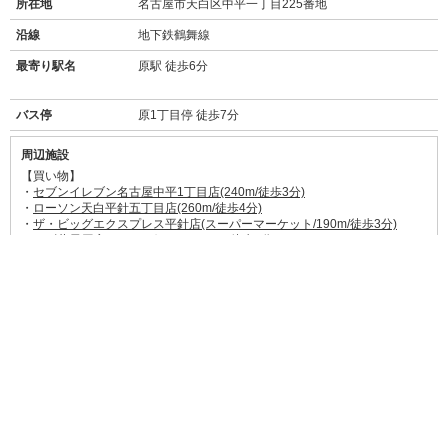
所在地
名古屋市天白区中平一丁目225番地
沿線
地下鉄鶴舞線
最寄り駅名
原駅 徒歩6分
バス停
原1丁目停 徒歩7分
周辺施設
【買い物】
・
セブンイレブン名古屋中平1丁目店(240m/徒歩3分)
・
ローソン天白平針五丁目店(260m/徒歩4分)
・
ザ・ビッグエクスプレス平針店(スーパーマーケット/190m/徒歩3分)
・
スギ薬局原店(ドラッグストア/400m/徒歩6分)
・
マツヤデンキ平針店(家電量販店/500m/徒歩7分)
・
ホダカ天白店(ホームセンター/42m/徒歩1分)
【飲食店】
・
人生いろいろ 原店(300m徒歩4分)
→→
食べログ★3.00
常連さんで賑わう焼き鳥屋さん。一人でふらっと入り
やすい、こじんまりしたお店。
・
ピーチェリーノ(300m徒歩5分)
→→
食べログ★3.34
大人の隠れ家のようなイタリアン。パスタとリゾット
をメインに、本格的なアラカルトもあります。
・
鶴亀堂天白平針店(350m徒歩5分)
→→
食べログ★3.23
本格的な博多ラーメン屋さん。期間限定メニューも人
気。広い店内と駐車場あり。