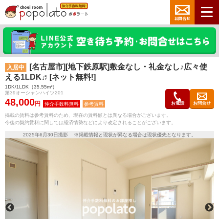
[名古屋市][地下鉄原駅]敷金なし・礼金なし♪広々使
入居中
える1LDK♬[ネット無料!]
1DK/1LDK（35.55m²）
第39オーシャンハイツ201
48,000
円
お電話
お問合せ
参考賃料
掲載の賃料は参考賃料のため、現在の賃料額とは異なる場合がございます。
今後の契約賃料に関しては経済情勢などにより改定されることがございます。
2025年6月30日撮影 ※掲載情報と現状が異なる場合は現状優先となります。