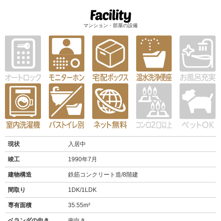
マンション・部屋の設備
現状
入居中
竣工
1990年7月
建物構造
鉄筋コンクリート造/8階建
間取り
1DK/1LDK
専有面積
35.55m²
ベランダの向き
南向き