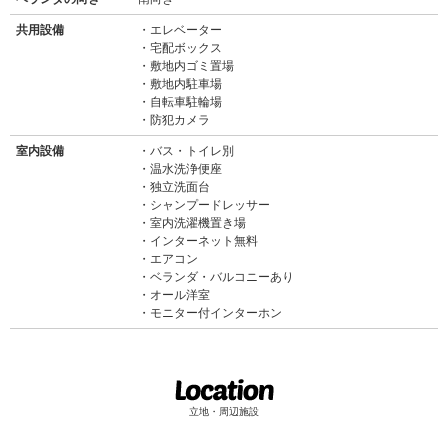
共用設備
エレベーター
宅配ボックス
敷地内ゴミ置場
敷地内駐車場
自転車駐輪場
防犯カメラ
室内設備
バス・トイレ別
温水洗浄便座
独立洗面台
シャンプードレッサー
室内洗濯機置き場
インターネット無料
エアコン
ベランダ・バルコニーあり
オール洋室
モニター付インターホン
立地・周辺施設