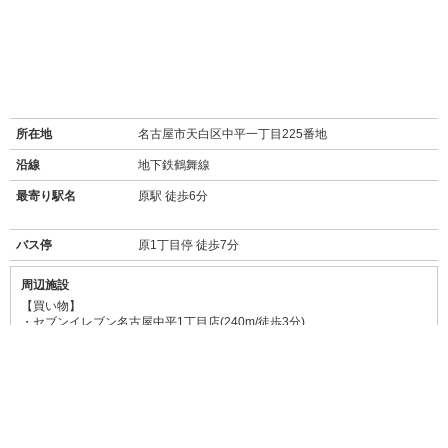
所在地
名古屋市天白区中平一丁目225番地
沿線
地下鉄鶴舞線
最寄り駅名
原駅 徒歩6分
バス停
原1丁目停 徒歩7分
周辺施設
【買い物】
・
セブンイレブン名古屋中平1丁目店(240m/徒歩3分)
・
ローソン天白平針五丁目店(260m/徒歩4分)
・
ザ・ビッグエクスプレス平針店(スーパーマーケット/190m/徒歩3分)
・
スギ薬局原店(ドラッグストア/400m/徒歩6分)
・
マツヤデンキ平針店(家電量販店/500m/徒歩7分)
・
ホダカ天白店(ホームセンター/42m/徒歩1分)
【飲食店】