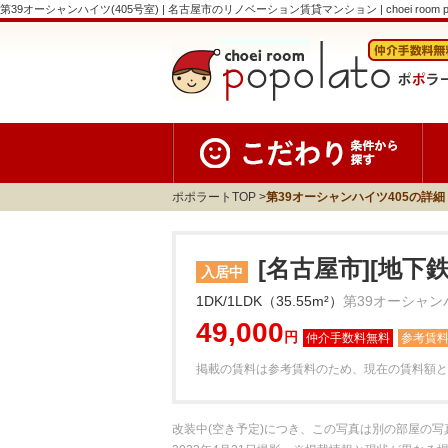
第39オーシャンハイツ(405号室) | 名古屋市のリノベーション賃貸マンション | choei room po
ポポラートTOP
第39オーシャンハイツ405の詳細
[名古屋市][地下
入居中
1DK/1LDK（35.55m²）
第39オーシャン
49,000
円
参考賃
掲載の賃料は参考賃料のため、現在の賃料額と
改装中(空き予定)につき、この写真は別の部屋の写