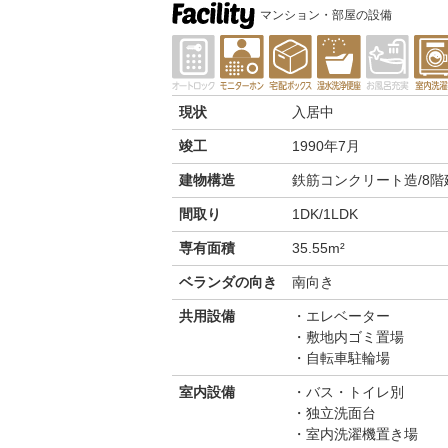
マンション・部屋の設備
現状
入居中
竣工
1990年7月
建物構造
鉄筋コンクリート造/8階
間取り
1DK/1LDK
専有面積
35.55m²
ベランダの向き
南向き
共用設備
エレベーター
敷地内ゴミ置場
自転車駐輪場
室内設備
バス・トイレ別
独立洗面台
室内洗濯機置き場