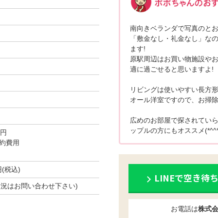
南向きベランダで写真のとお
「敷金なし・礼金なし」な
ます!
原駅周辺はお買い物施設や
適に過ごせると思いますよ!
リビングは使いやすい長方形
オール洋室ですので、お掃除
広めのお部屋で探されていら
ップルの方にもオススメ(*^^*
0円
約費用
円(税込)
LINEで空き待
空き状況はお問い合わせ下さい)
お電話は
株式