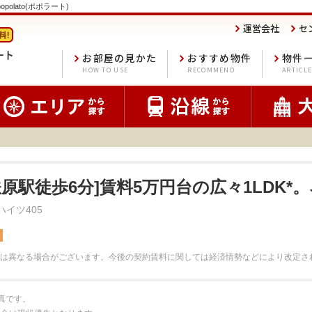
polato(ポポラート)
運営会社
セ
お部屋の見かた
おすすめ物件
物件
HOW TO USE
RECOMMEND
ARTICL
鉄原駅徒歩6分]賃料5万円台の広々1LDK*
ハイツ405
料
は異なる場合がございます。
今後の契約賃料に関しては経済情勢などにより改定さ
真です。