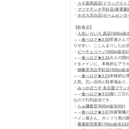
・
スギ薬局原店(ドラッグストア/
・
マツヤデンキ平針店(家電量販店
・
ホダカ天白店(ホームセンター/
【飲食店】
・
人生いろいろ 原店(300m徒歩
→→
食べログ★3.00
常連さん
りやすい、こじんまりしたお
・
ピーチェリーノ(300m徒歩5
→→
食べログ★3.34
大人の隠
トをメインに、本格的なアラ
・
鶴亀堂天白平針店(350m徒歩
→→
食べログ★3.23
本格的な
人気。広い店内と駐車場あり
・
みっかぼうず 名古屋ブランチ(
→→
食べログ★3.53
週に三日
なので行列必須です。
・
らぁ麺蒼空(600m徒歩9分)
→→
食べログ★3.67
自家製麺
ーメン屋さん。ガッツリ系の
・
蕎麦割烹黒帯(700m徒歩10分