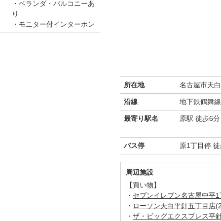
ベランダ・バルコニーあ
り
モニター付インターホン
所在地
名古屋市天白
沿線
地下鉄鶴舞線
最寄り駅名
原駅 徒歩6分
バス停
原1丁目停 徒
周辺施設
【買い物】
・
セブンイレブン名古屋中平1丁目
・
ローソン天白平針五丁目店(26
・
ザ・ビッグエクスプレス平針店