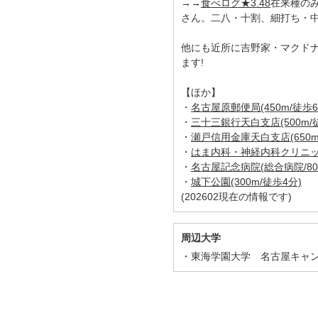
→→
食べログ★3.48
在来種の
さん。二八・十割、細打ち・
他にも近所に吉野家・マクド
ます!
【ほか】
・
名古屋原郵便局(450m/徒歩6
・
三十三銀行天白支店(500m/
・
瀬戸信用金庫天白支店(650m
・
はま内科・神経内科クリニック(
・
名古屋記念病院(総合病院/800
・
城下公園(300m/徒歩4分)
(202602現在の情報です)
周辺大学
東海学園大学 名古屋キャ