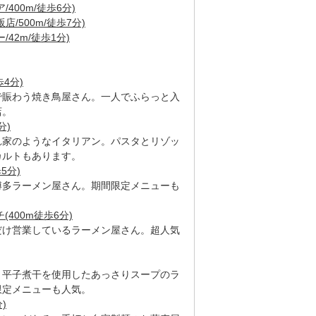
400m/徒歩6分)
/500m/徒歩7分)
42m/徒歩1分)
4分)
で賑わう焼き鳥屋さん。一人でふらっと入
店。
分)
れ家のようなイタリアン。パスタとリゾッ
カルトもあります。
5分)
博多ラーメン屋さん。期間限定メニューも
。
400m徒歩6分)
だけ営業しているラーメン屋さん。超人気
と平子煮干を使用したあっさりスープのラ
限定メニューも人気。
)