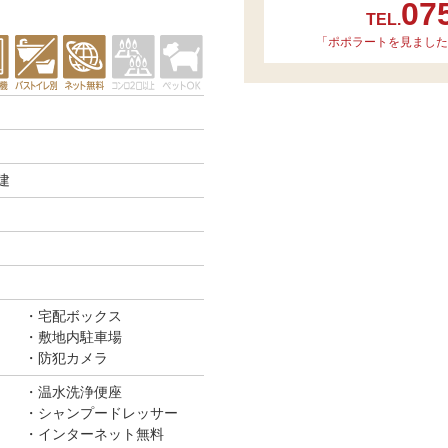
07
TEL.
「ポポラートを見ました
建
宅配ボックス
敷地内駐車場
防犯カメラ
温水洗浄便座
シャンプードレッサー
インターネット無料