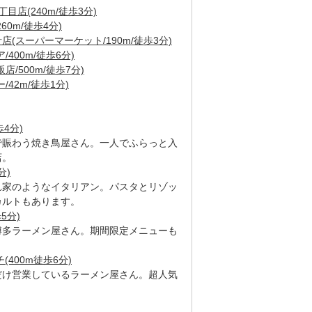
店(240m/徒歩3分)
0m/徒歩4分)
(スーパーマーケット/190m/徒歩3分)
400m/徒歩6分)
/500m/徒歩7分)
42m/徒歩1分)
4分)
で賑わう焼き鳥屋さん。一人でふらっと入
店。
分)
れ家のようなイタリアン。パスタとリゾッ
カルトもあります。
5分)
博多ラーメン屋さん。期間限定メニューも
。
400m徒歩6分)
だけ営業しているラーメン屋さん。超人気