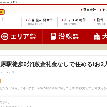
polato(ポポラート)
運営会社
セ
お部屋の見かた
おすすめ物件
物件
HOW TO USE
RECOMMEND
ARTICL
鉄原駅徒歩6分]敷金礼金なしで住める!お2人
ハイツ701
料
は異なる場合がございます。
今後の契約賃料に関しては経済情勢などにより改定さ
真です。