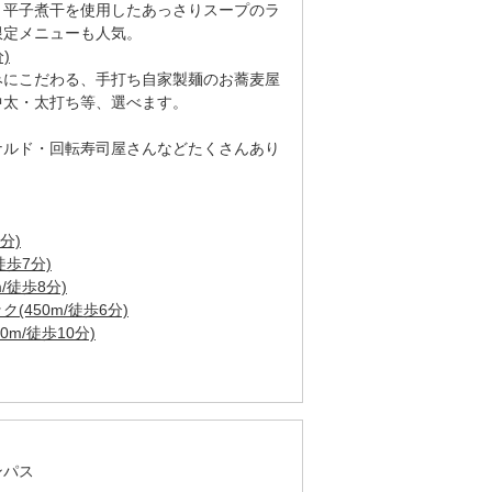
と平子煮干を使用したあっさりスープのラ
限定メニューも人気。
)
みにこだわる、手打ち自家製麺のお蕎麦屋
中太・太打ち等、選べます。
ナルド・回転寿司屋さんなどたくさんあり
分)
徒歩7分)
/徒歩8分)
450m/徒歩6分)
m/徒歩10分)
ンパス