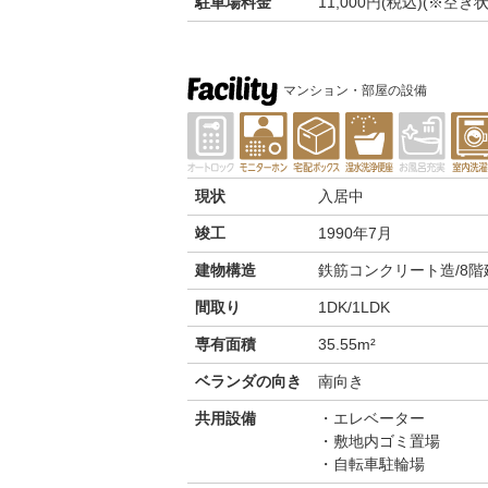
駐車場料金
11,000円(税込)(※
マンション・部屋の設備
現状
入居中
竣工
1990年7月
建物構造
鉄筋コンクリート造/8階
間取り
1DK/1LDK
専有面積
35.55m²
ベランダの向き
南向き
共用設備
エレベーター
敷地内ゴミ置場
自転車駐輪場