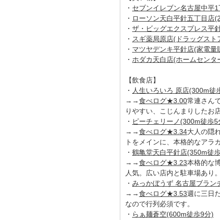
・
セブンイレブン名古屋中平1丁目
・
ローソン天白平針五丁目店(26
・
ザ・ビッグエクスプレス平針店
・
スギ薬局原店(ドラッグストア/
・
マツヤデンキ平針店(家電量販店
・
ホダカ天白店(ホームセンター/
【飲食店】
・
人生いろいろ 原店(300m徒歩
→→
食べログ★3.00
常連さん
りやすい、こじんまりしたお
・
ピーチェリーノ(300m徒歩5
→→
食べログ★3.34
大人の隠
トをメインに、本格的なアラ
・
鶴亀堂天白平針店(350m徒歩
→→
食べログ★3.23
本格的な
人気。広い店内と駐車場あり
・
みっかぼうず 名古屋ブランチ(
→→
食べログ★3.53
週に三日
なので行列必須です。
・
らぁ麺蒼空(600m徒歩9分)