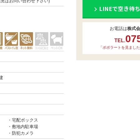
空き状況はお問い合わせ下さい)
LINEで空き待
お電話は
株式
07
TEL.
「ポポラートを見ました
建
宅配ボックス
敷地内駐車場
防犯カメラ