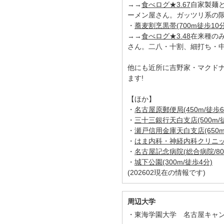
→→
食べログ★3.67
自家製麺
ーメン屋さん。ガッツリ系の
・
蕎麦割烹黒帯(700m徒歩10分
→→
食べログ★3.48
在来種の
さん。二八・十割、細打ち・
他にも近所に吉野家・マクド
ます!
【ほか】
・
名古屋原郵便局(450m/徒歩6
・
三十三銀行天白支店(500m/
・
瀬戸信用金庫天白支店(650m
・
はま内科・神経内科クリニック(
・
名古屋記念病院(総合病院/800
・
城下公園(300m/徒歩4分)
(202602現在の情報です)
周辺大学
東海学園大学 名古屋キャ