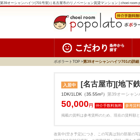
第39オーシャンハイツ(701号室) | 名古屋市のリノベーション賃貸マンション | choei room po
ポポラートTOP
第39オーシャンハイツ701の詳細
[名古屋市][地下
入居中
1DK/1LDK（35.55m²）
第39オーシャン
50,000
円
参考賃
掲載の賃料は参考賃料のため、現在の賃料額と
改装中(空き予定)につき、この写真は別の部屋の写