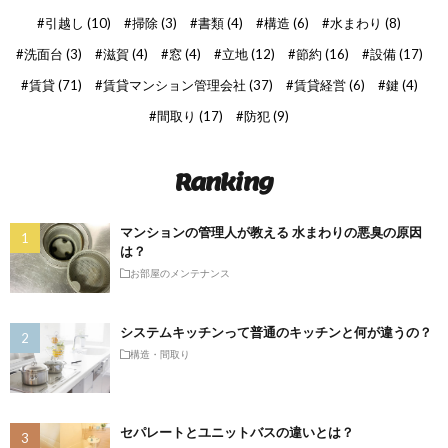
引越し
(10)
掃除
(3)
書類
(4)
構造
(6)
水まわり
(8)
洗面台
(3)
滋賀
(4)
窓
(4)
立地
(12)
節約
(16)
設備
(17)
賃貸
(71)
賃貸マンション管理会社
(37)
賃貸経営
(6)
鍵
(4)
間取り
(17)
防犯
(9)
Ranking
マンションの管理人が教える 水まわりの悪臭の原因
は？
お部屋のメンテナンス
システムキッチンって普通のキッチンと何が違うの？
構造・間取り
セパレートとユニットバスの違いとは？