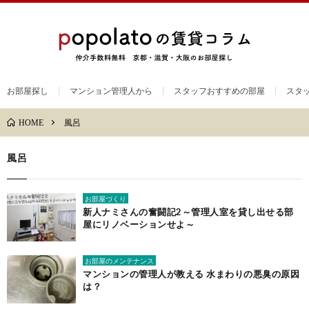
お部屋探し
マンション管理人から
スタッフおすすめの部屋
スタ
風呂
HOME
風呂
お部屋づくり
新人ナミさんの奮闘記2～管理人室を貸し出せる部
屋にリノベーションせよ～
お部屋のメンテナンス
マンションの管理人が教える 水まわりの悪臭の原因
は？