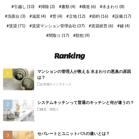
引越し
(10)
掃除
(3)
書類
(4)
構造
(6)
水まわり
(8)
洗面台
(3)
滋賀
(4)
窓
(4)
立地
(12)
節約
(16)
設備
(17)
賃貸
(71)
賃貸マンション管理会社
(37)
賃貸経営
(6)
鍵
(4)
間取り
(17)
防犯
(9)
Ranking
マンションの管理人が教える 水まわりの悪臭の原因
は？
お部屋のメンテナンス
システムキッチンって普通のキッチンと何が違うの？
構造・間取り
セパレートとユニットバスの違いとは？