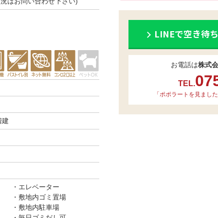
空き状況はお問い合わせ下さい)
LINEで空き待
お電話は
株式
07
TEL.
「ポポラートを見ました
階建
エレベーター
敷地内ゴミ置場
敷地内駐車場
毎日ゴミだし可