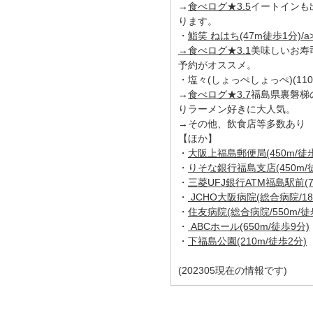
→
食べログ★3.5
イートインも
ります。
・
鮨笑 ねはち(47m徒歩1分)/a
→
食べログ★3.1
美味しいお寿
予約がオススメ。
・塩々(しょっぺしょっぺ)(110
→
食べログ★3.7
福島県裏磐梯
りラーメン好きに大人気。
→その他、飲食店等多数あり
【ほか】
・
大阪上福島郵便局(450m/徒歩
・
りそな銀行福島支店(450m/
・
三菱UFJ銀行ATM福島駅前(7
・
JCHO大阪病院(総合病院/18
・
住友病院(総合病院/550m/徒
・
ABCホール(650m/徒歩9分)
・
下福島公園(210m/徒歩2分)
(202305現在の情報です)