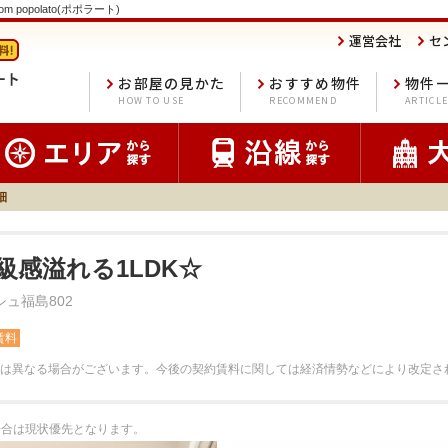
popolato(ポポラート)
運営会社
セ
お部屋の見かた
おすすめ物件
物件
HOW TO USE
RECOMMEND
ARTICL
細
級感溢れる1LDK☆
ュ福島802
賃料
は異なる場合がございます。
今後の契約賃料に関しては経済情勢などにより改定さ
る場合は現状優先となります。