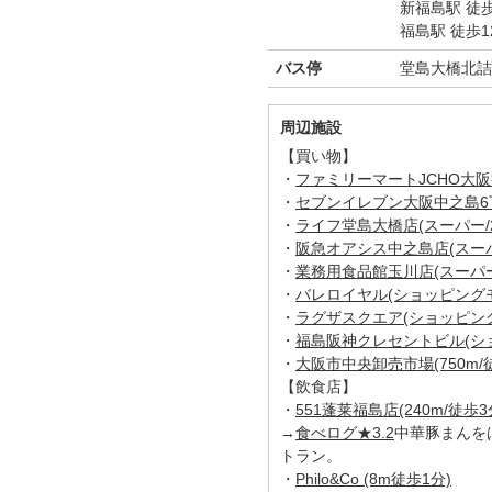
新福島駅 徒
福島駅 徒歩1
バス停
堂島大橋北詰
周辺施設
【買い物】
・
ファミリーマートJCHO大阪病
・
セブンイレブン大阪中之島6丁目
・
ライフ堂島大橋店(スーパー/2
・
阪急オアシス中之島店(スーパー
・
業務用食品館玉川店(スーパー/
・
バレロイヤル(ショッピングモー
・
ラグザスクエア(ショッピングモ
・
福島阪神クレセントビル(ショッ
・
大阪市中央卸売市場(750m/徒
【飲食店】
・
551蓬莱福島店(240m/徒歩3
→
食べログ★3.2
中華豚まんを
トラン。
・
Philo&Co (8m徒歩1分)