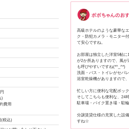
高級ホテルのような豪華な
ク・防犯カメラ・モニター
て安心ですね。
お部屋は独立した洋室5帖に1
が2か所ありますので、風が
も呼びやすいですね(*^_^*)
洗面・バス・トイレがセパ
浴室乾燥機がありますので、
忙しい方に便利な宅配ボッ
0円
そしてこちらも便利な、24
)
駐車場・バイク置き場・駐
約費用
分譲賃貸仕様の充実した設
円(税込)
すね☆