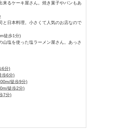
出来るケーキ屋さん。焼き菓子やパンもあ
>
司と日本料理。小さくて人気のお店なので
m徒歩1分)
の山塩を使った塩ラーメン屋さん。あっさ
6分)
徒歩6分)
00m/徒歩9分)
0m/徒歩2分)
歩7分)