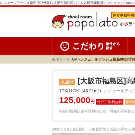
レジュールアッシュ福島(802号室) | 大阪市福島区の二人入居可能賃貸マンション | choei room 
ポポラートTOP
レジュールアッシュ福島802の詳
[大阪市福島区]高
入居中
1DK/1LDK（46.21m²）
レジュールアッシ
125,000
円
参考
掲載の賃料は参考賃料のため、現在の賃料額と
2020年5月20日撮影 ※掲載情報と現状が異な