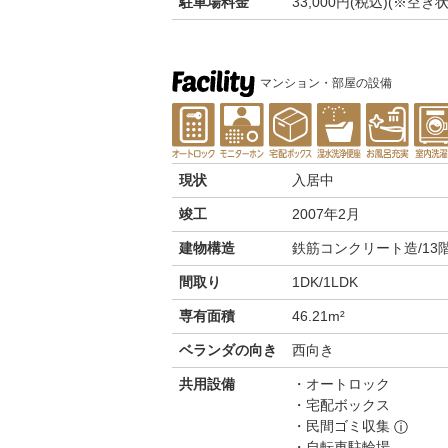
駐車場料金
33,000円(税込)(※
マンション・部屋の設備
現状
入居中
竣工
2007年2月
建物構造
鉄筋コンクリート造/13
間取り
1DK/1LDK
専有面積
46.21m²
ベランダの向き
西向き
共用設備
オートロック
宅配ボックス
民間ゴミ収集
ⓘ
自転車駐輪場