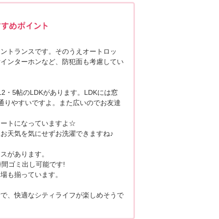
ポポちゃんコメント
エントランスです。そのうえオートロッ
付インターホンなど、防犯面も考慮してい
2・5帖のLDKがあります。LDKには窓
通りやすいですよ。また広いのでお友達
レートになっていますよ☆
お天気を気にせずお洗濯できますね♪
クスがあります。
時間ゴミ出し可能です!
輪場も揃っています。
備で、快適なシティライフが楽しめそうで