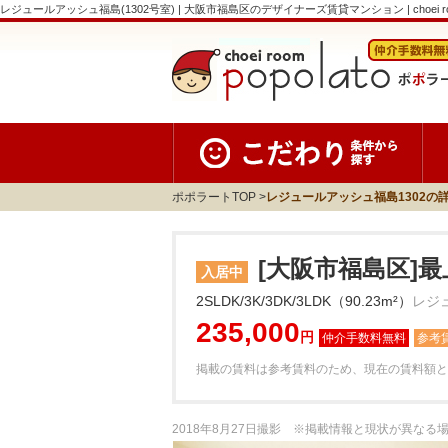
レジュールアッシュ福島(1302号室) | 大阪市福島区のデザイナーズ賃貸マンション | choei room
ポポラートTOP
レジュールアッシュ福島1302の
[大阪市福島区]最
入居中
2SLDK/3K/3DK/3LDK（90.23m²）
レジ
235,000
円
参考
掲載の賃料は参考賃料のため、現在の賃料額と
2018年8月27日撮影 ※掲載情報と現状が異な