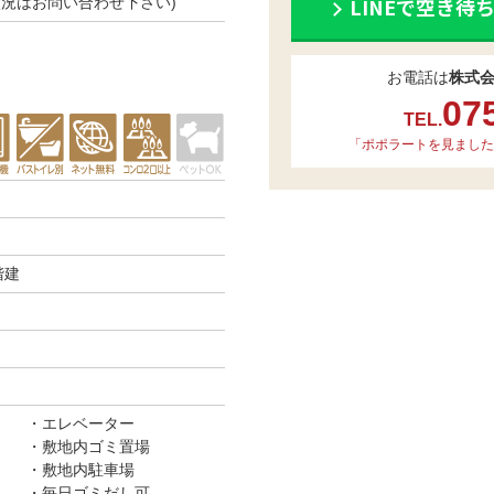
LINEで空き待
空き状況はお問い合わせ下さい)
お電話は
株式
07
TEL.
「ポポラートを見ました
階建
エレベーター
敷地内ゴミ置場
敷地内駐車場
毎日ゴミだし可