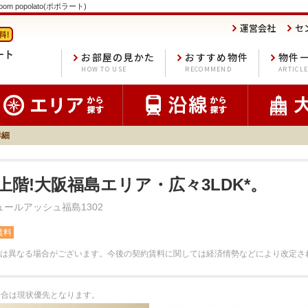
 popolato(ポポラート)
運営会社
セ
お部屋の見かた
おすすめ物件
物件
HOW TO USE
RECOMMEND
ARTICL
詳細
上階!大阪福島エリア・広々3LDK*。
ュールアッシュ福島1302
賃料
は異なる場合がございます。
今後の契約賃料に関しては経済情勢などにより改定さ
る場合は現状優先となります。