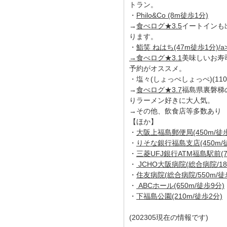
トラン。
・
Philo&Co (8m徒歩1分)
→
食べログ★3.5
イートインも
ります。
・
鮨笑 ねはち(47m徒歩1分)/a
→
食べログ★3.1
美味しいお寿
予約がオススメ。
・塩々(しょっぺしょっぺ)(110
→
食べログ★3.7
福島県裏磐梯
りラーメン好きに大人気。
→その他、飲食店等多数あり
【ほか】
・
大阪上福島郵便局(450m/徒歩
・
りそな銀行福島支店(450m/
・
三菱UFJ銀行ATM福島駅前(7
・
JCHO大阪病院(総合病院/18
・
住友病院(総合病院/550m/徒
・
ABCホール(650m/徒歩9分)
・
下福島公園(210m/徒歩2分)
(202305現在の情報です)