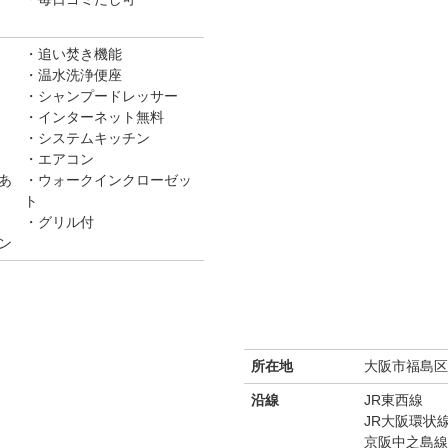
追い焚き機能
温水洗浄便座
シャンプードレッサー
インターネット無料
システムキッチン
エアコン
あ
ウォークインクローゼッ
ト
グリル付
ン
所在地
大阪市福島区福
沿線
JR東西線
JR大阪環状
京阪中之島線