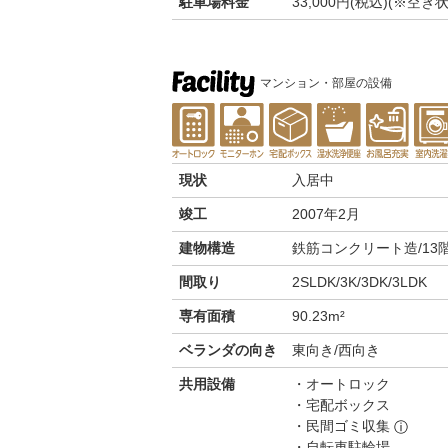
駐車場料金
33,000円(税込)(※
マンション・部屋の設備
現状
入居中
竣工
2007年2月
建物構造
鉄筋コンクリート造/13
間取り
2SLDK/3K/3DK/3LDK
専有面積
90.23m²
ベランダの向き
東向き/西向き
共用設備
オートロック
宅配ボックス
民間ゴミ収集
ⓘ
自転車駐輪場