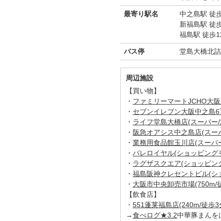
最寄り駅名
中之島駅 徒
新福島駅 徒
福島駅 徒歩1
バス停
堂島大橋北詰
周辺施設
【買い物】
・
ファミリーマートJCHO大阪病
・
セブンイレブン大阪中之島6丁目
・
ライフ堂島大橋店(スーパー/2
・
阪急オアシス中之島店(スーパー
・
業務用食品館玉川店(スーパー/
・
バレロイヤル(ショッピングモー
・
ラグザスクエア(ショッピングモ
・
福島阪神クレセントビル(ショッ
・
大阪市中央卸売市場(750m/徒
【飲食店】
・
551蓬莱福島店(240m/徒歩3
→
食べログ★3.2
中華豚まんを