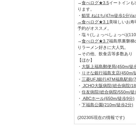
→
食べログ★3.5
イートインも
ります。
・
鮨笑 ねはち(47m徒歩1分)/a
→
食べログ★3.1
美味しいお寿
予約がオススメ。
・塩々(しょっぺしょっぺ)(110
→
食べログ★3.7
福島県裏磐梯
りラーメン好きに大人気。
→その他、飲食店等多数あり
【ほか】
・
大阪上福島郵便局(450m/徒歩
・
りそな銀行福島支店(450m/
・
三菱UFJ銀行ATM福島駅前(7
・
JCHO大阪病院(総合病院/18
・
住友病院(総合病院/550m/徒
・
ABCホール(650m/徒歩9分)
・
下福島公園(210m/徒歩2分)
(202305現在の情報です)