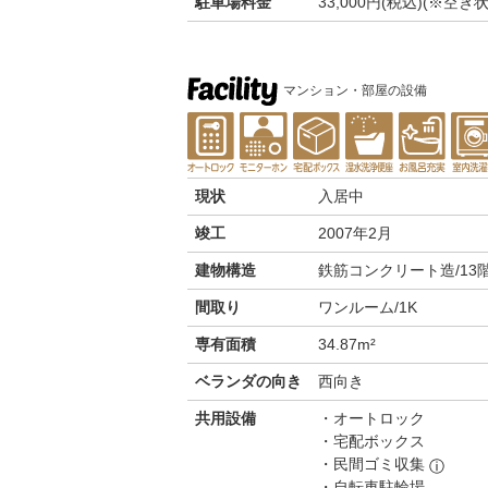
駐車場料金
33,000円(税込)(※
マンション・部屋の設備
現状
入居中
竣工
2007年2月
建物構造
鉄筋コンクリート造/13
間取り
ワンルーム/1K
専有面積
34.87m²
ベランダの向き
西向き
共用設備
オートロック
宅配ボックス
民間ゴミ収集
ⓘ
自転車駐輪場