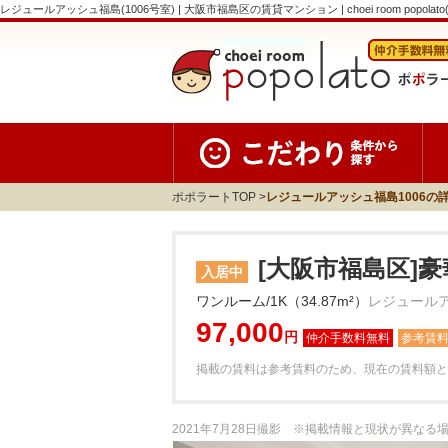
レジュールアッシュ福島(1006号室) | 大阪市福島区の賃貸マンション | choei room popolat
ポポラートTOP
レジュールアッシュ福島1006の
[大阪市福島区]
入居中
ワンルーム/1K（34.87m²）
レジュールア
97,000
円
参考賃
掲載の賃料は参考賃料のため、現在の賃料額と
2021年7月28日撮影 ※掲載情報と現状が異な