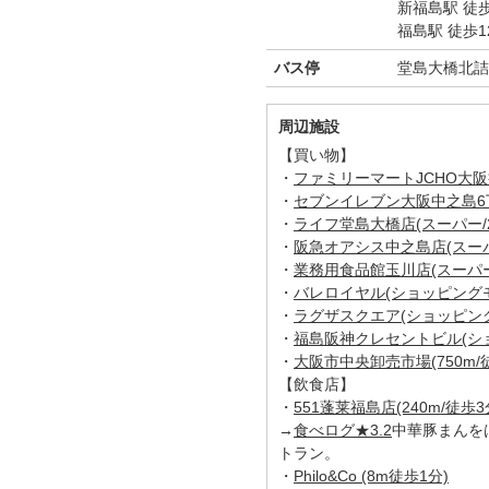
新福島駅 徒
福島駅 徒歩1
バス停
堂島大橋北詰
周辺施設
【買い物】
・
ファミリーマートJCHO大阪病
・
セブンイレブン大阪中之島6丁目
・
ライフ堂島大橋店(スーパー/2
・
阪急オアシス中之島店(スーパー
・
業務用食品館玉川店(スーパー/
・
バレロイヤル(ショッピングモー
・
ラグザスクエア(ショッピングモ
・
福島阪神クレセントビル(ショッ
・
大阪市中央卸売市場(750m/徒
【飲食店】
・
551蓬莱福島店(240m/徒歩3
→
食べログ★3.2
中華豚まんを
トラン。
・
Philo&Co (8m徒歩1分)