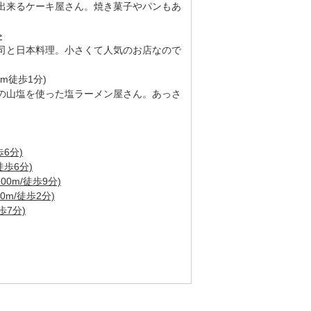
出来るケーキ屋さん。焼き菓子やパンもあ
>
司と日本料理。小さくて人気のお店なので
m徒歩1分)
の山塩を使った塩ラーメン屋さん。あっさ
6分)
徒歩6分)
00m/徒歩9分)
0m/徒歩2分)
歩7分)