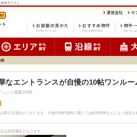
o(ポポラート)
運営会社
セ
お部屋の見かた
おすすめ物件
物件
HOW TO USE
RECOMMEND
ARTICL
詳細
豪華なエントランスが自慢の10帖ワンルー
ッシュ福島1006
料
は異なる場合がございます。
今後の契約賃料に関しては経済情勢などにより改定さ
る場合は現状優先となります。