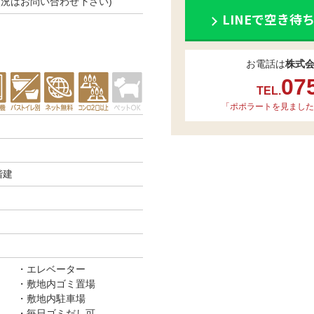
空き状況はお問い合わせ下さい)
LINEで空き待
お電話は
株式
07
TEL.
「ポポラートを見ました
階建
エレベーター
敷地内ゴミ置場
敷地内駐車場
毎日ゴミだし可