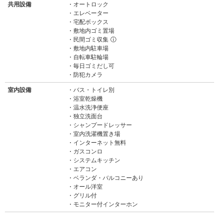
共用設備
オートロック
エレベーター
宅配ボックス
敷地内ゴミ置場
民間ゴミ収集
ⓘ
敷地内駐車場
自転車駐輪場
毎日ゴミだし可
防犯カメラ
室内設備
バス・トイレ別
浴室乾燥機
温水洗浄便座
独立洗面台
シャンプードレッサー
室内洗濯機置き場
インターネット無料
ガスコンロ
システムキッチン
エアコン
ベランダ・バルコニーあり
オール洋室
グリル付
モニター付インターホン