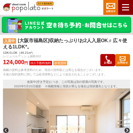
[大阪市福島区]収納たっぷり!お2人入居OK♬広々使
入居中
える1LDK*。
1DK/1LDK（46.21m²）
レジュールアッシュ福島302
124,000
円
お電話
お問合せ
参考賃料
掲載の賃料は参考賃料のため、現在の賃料額とは異なる場合がございます。
今後の契約賃料に関しては経済情勢などにより改定されることがございます。
改装中(空き予定)につき、この写真は別の部屋の写真です。
2020年5月20日撮影 ※掲載情報と現状が異なる場合は現状優先となります。