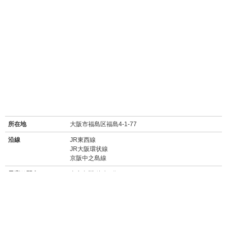
所在地
大阪市福島区福島4-1-77
沿線
JR東西線
JR大阪環状線
京阪中之島線
最寄り駅名
中之島駅 徒歩5分
新福島駅 徒歩8分
福島駅 徒歩12分
バス停
堂島大橋北詰停 徒歩1分