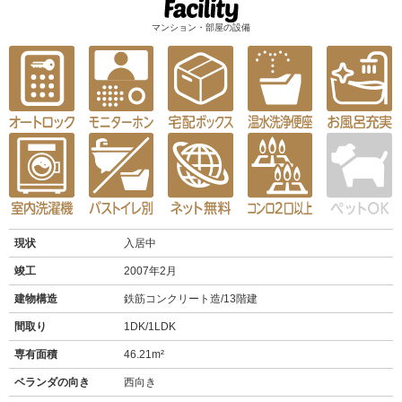
マンション・部屋の設備
現状
入居中
竣工
2007年2月
建物構造
鉄筋コンクリート造/13階建
間取り
1DK/1LDK
専有面積
46.21m²
ベランダの向き
西向き