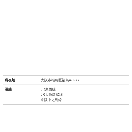
所在地
大阪市福島区福島4-1-77
沿線
JR東西線
JR大阪環状線
京阪中之島線
最寄り駅名
中之島駅 徒歩5分
新福島駅 徒歩8分
福島駅 徒歩12分
バス停
堂島大橋北詰停 徒歩1分