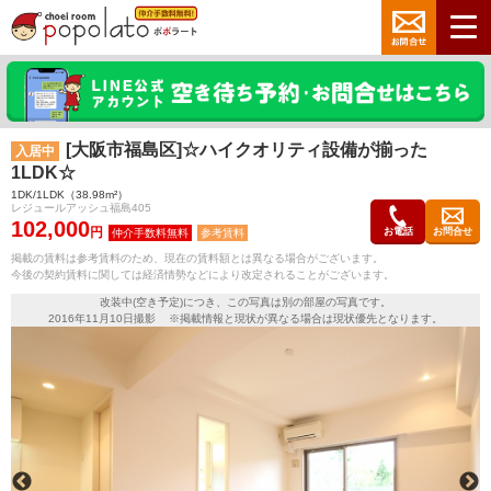
[大阪市福島区]☆ハイクオリティ設備が揃った
入居中
1LDK☆
1DK/1LDK（38.98m²）
レジュールアッシュ福島405
102,000
円
お電話
お問合せ
参考賃料
掲載の賃料は参考賃料のため、現在の賃料額とは異なる場合がございます。
今後の契約賃料に関しては経済情勢などにより改定されることがございます。
改装中(空き予定)につき、この写真は別の部屋の写真です。
2016年11月10日撮影 ※掲載情報と現状が異なる場合は現状優先となります。