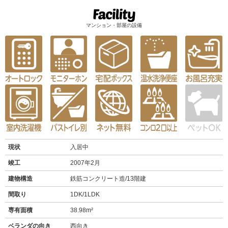
マンション・部屋の設備
現状
入居中
竣工
2007年2月
建物構造
鉄筋コンクリート造/13階建
間取り
1DK/1LDK
専有面積
38.98m²
ベランダの向き
西向き