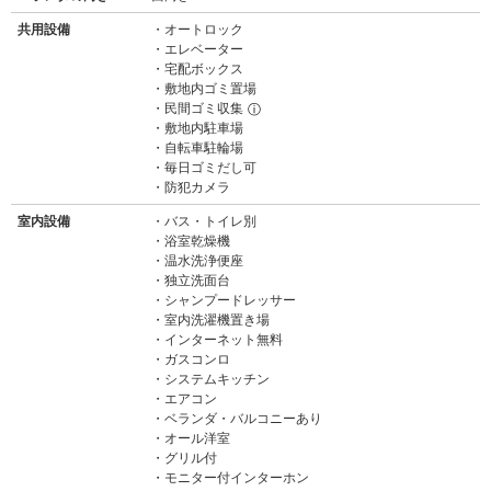
共用設備
オートロック
エレベーター
宅配ボックス
敷地内ゴミ置場
民間ゴミ収集
ⓘ
敷地内駐車場
自転車駐輪場
毎日ゴミだし可
防犯カメラ
室内設備
バス・トイレ別
浴室乾燥機
温水洗浄便座
独立洗面台
シャンプードレッサー
室内洗濯機置き場
インターネット無料
ガスコンロ
システムキッチン
エアコン
ベランダ・バルコニーあり
オール洋室
グリル付
モニター付インターホン