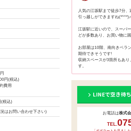
人気の江坂駅まで徒歩7分、
引っ越しができますね(*^^*)♪
江坂駅に近いので、スーパ
どが多数あり、お買い物に困
お部屋は10階、南向きベラ
期待できそうです!
収納スペースが3箇所もあり
す。
0円
0円(税込)
約費用
LINEで空き待
円(税込)
空き状況はお問い合わせ下さい)
お電話は
株式
07
TEL.
「ポポラートを見ました