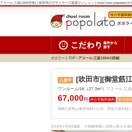
アスール 江坂(1004号室) | 吹田市のデザイナーズ賃貸マンション | choei room popolato(
ポポラートTOP
アスール 江坂1004の詳細
[吹田市][御堂筋
入居中
ワンルーム/1K（27.3m²）
アスール 江坂1
67,000
円
参考賃
掲載の賃料は参考賃料のため、現在の賃料額と
2018年2月6日撮影 ※掲載情報と現状が異なる