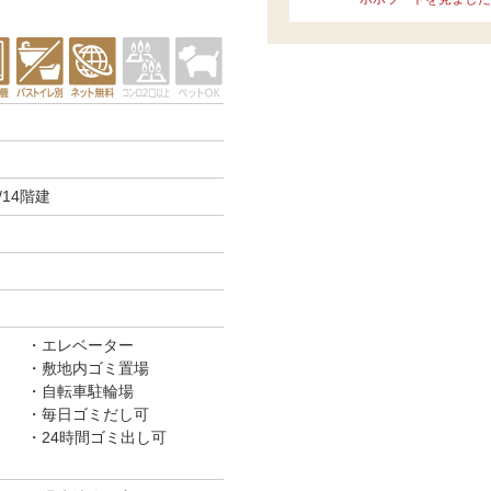
14階建
エレベーター
敷地内ゴミ置場
自転車駐輪場
毎日ゴミだし可
・24時間ゴミ出し可