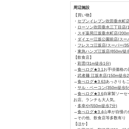
周辺施設
【買い物】
・
セブンイレブン吹田垂水町店(1
・
ローソン吹田垂水三丁目店(17
・
スギ薬局江坂垂水町店(200m
・
ダイエー江坂公園前店(スーパー
・
フレスコ江坂店(スーパー/35
・
東急ハンズ江坂店(850m/徒歩
【飲食店】
・
彩雲(31m徒歩1分)
→
食べログ★3.1
お手頃価格の
・
武者麺 江坂本店(150m徒歩2
→
食べログ★3.63
あっさりも
・
サル・ベーコン(350m徒歩5
→
食べログ★3.6
自家製ソーセ
お店。ランチも大人気。
・
多幸や(550m徒歩7分)
→
食べログ★3.4
山車が自慢の
→その他、飲食店等多数有り
【ほか】