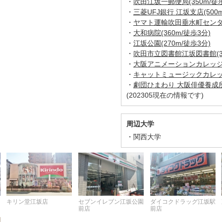
・
吹田江坂一郵便局(350m/徒歩
・
三菱UFJ銀行 江坂支店(500m
・
ヤマト運輸吹田垂水町センター(
・
大和病院(360m/徒歩3分)
・
江坂公園(270m/徒歩3分)
・
吹田市立図書館江坂図書館(35
・
大阪アニメーションカレッジ専
・
キャットミュージックカレッジ
・
劇団ひまわり 大阪俳優養成所(
(202305現在の情報です)
周辺大学
関西大学
キリン堂江坂店
セブンイレブン江坂公園
ダイコクドラッグ江坂駅
前店
前店