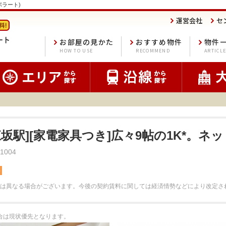
ポポラート)
運営会社
セ
お部屋の見かた
おすすめ物件
物件
HOW TO USE
RECOMMEND
ARTICL
江坂駅][家電家具つき]広々9帖の1K*。ネッ
004
料
は異なる場合がございます。
今後の契約賃料に関しては経済情勢などにより改定さ
場合は現状優先となります。