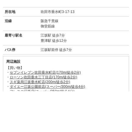
所在地
吹田市垂水町3-17-13
沿線
阪急千里線
御堂筋線
最寄り駅名
江坂駅 徒歩7分
豊津駅 徒歩12分
バス停
江坂駅前停 徒歩7分
周辺施設
【買い物】
・
セブンイレブン吹田垂水町店(170m/徒歩2分)
・
ローソン吹田垂水三丁目店(170m/徒歩2分)
・
スギ薬局江坂垂水町店(200m/徒歩2分)
・
ダイエー江坂公園前店(スーパー/300m/徒歩4分)
・
フレスコ江坂店(スーパー/350m/徒歩4分)
・
東急ハンズ江坂店(850m/徒歩11分)
【飲食店】
・
彩雲(31m徒歩1分)
→
食べログ★3.1
お手頃価格の日本料理店。和食を食べたいときに。
・
武者麺 江坂本店(150m徒歩2分)
→
食べログ★3.63
あっさりもこってりも味わえるラーメン屋さん。
・
サル・ベーコン(350m徒歩5分)
→
食べログ★3.6
自家製ソーセージ・ベーコン・ハムとビールが美味しいお