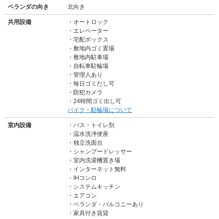
ベランダの向き
北向き
共用設備
オートロック
エレベーター
宅配ボックス
敷地内ゴミ置場
敷地内駐車場
自転車駐輪場
管理人あり
毎日ゴミだし可
防犯カメラ
・24時間ゴミ出し可
バイク・駐輪場について
室内設備
バス・トイレ別
温水洗浄便座
独立洗面台
シャンプードレッサー
室内洗濯機置き場
インターネット無料
IHコンロ
システムキッチン
エアコン
ベランダ・バルコニーあり
家具付き賃貸