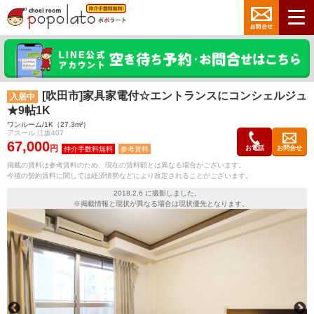
[吹田市]家具家電付☆エントランスにコンシェルジュ
入居中
★9帖1K
ワンルーム/1K（27.3m²）
アスール 江坂407
67,000
円
お電話
お問合せ
参考賃料
掲載の賃料は参考賃料のため、現在の賃料額とは異なる場合がございます。
今後の契約賃料に関しては経済情勢などにより改定されることがございます。
2018.2.6 に撮影しました。
※掲載情報と現状が異なる場合は現状優先となります。