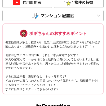
ポポちゃんコメ
御堂筋線江坂駅より徒歩7分、阪急千里線豊津駅には徒歩12分と2線が徒歩
圏にあります。通勤通学やお出かけに便利な立地だと思います(*^_^*)
お部屋はエアコン付9帖1K、うれしい家具家電つきです☆
家具や家電って、一から揃えると結構な出費になってしまいますよね。配
達も時間の拘束があったりと、思った以上に時間がかかりますので時間の
節約にもなりますよ。
さらに敷金不要、更新料なし、ネット無料です!
初めての一人暮らしの方を応援したい!という気持ちから、初期費用を少し
でも抑えていただこうとがんばりました。
すぐに新生活がスタートできちゃいます♪