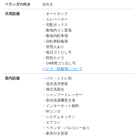
ベランダの向き
北向き
共用設備
オートロック
エレベーター
宅配ボックス
敷地内ゴミ置場
敷地内駐車場
自転車駐輪場
管理人あり
毎日ゴミだし可
防犯カメラ
・24時間ゴミ出し可
バイク・駐輪場について
室内設備
バス・トイレ別
温水洗浄便座
独立洗面台
シャンプードレッサー
室内洗濯機置き場
インターネット無料
IHコンロ
システムキッチン
エアコン
ベランダ・バルコニーあり
家具付き賃貸