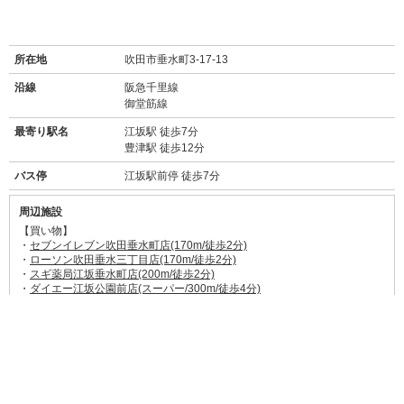
所在地
吹田市垂水町3-17-13
沿線
阪急千里線
御堂筋線
最寄り駅名
江坂駅 徒歩7分
豊津駅 徒歩12分
バス停
江坂駅前停 徒歩7分
周辺施設
【買い物】
・
セブンイレブン吹田垂水町店(170m/徒歩2分)
・
ローソン吹田垂水三丁目店(170m/徒歩2分)
・
スギ薬局江坂垂水町店(200m/徒歩2分)
・
ダイエー江坂公園前店(スーパー/300m/徒歩4分)
・
フレスコ江坂店(スーパー/350m/徒歩4分)
・
東急ハンズ江坂店(850m/徒歩11分)
【飲食店】
・
彩雲(31m徒歩1分)
→
食べログ★3.1
お手頃価格の日本料理店。和食を食べたいときに。
・
武者麺 江坂本店(150m徒歩2分)
→
食べログ★3.63
あっさりもこってりも味わえるラーメン屋さん。
・
サル・ベーコン(350m徒歩5分)