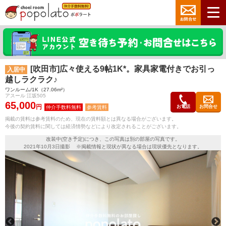
[吹田市]広々使える9帖1K*。家具家電付きでお引っ
入居中
越しラクラク♪
ワンルーム/1K（27.06m²）
アスール 江坂505
65,000
円
お電話
お問合せ
参考賃料
掲載の賃料は参考賃料のため、現在の賃料額とは異なる場合がございます。
今後の契約賃料に関しては経済情勢などにより改定されることがございます。
改装中(空き予定)につき、この写真は別の部屋の写真です。
2021年10月3日撮影 ※掲載情報と現状が異なる場合は現状優先となります。