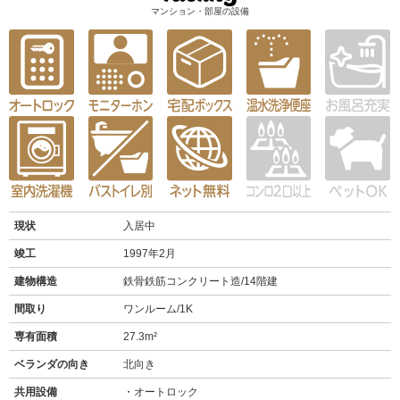
マンション・部屋の設備
現状
入居中
竣工
1997年2月
建物構造
鉄骨鉄筋コンクリート造/14階建
間取り
ワンルーム/1K
専有面積
27.3m²
ベランダの向き
北向き
共用設備
オートロック