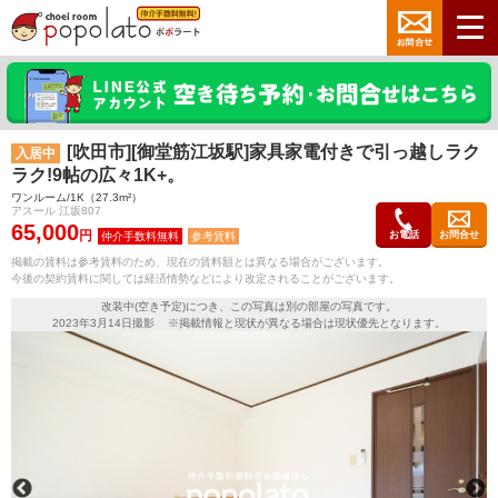
[吹田市][御堂筋江坂駅]家具家電付きで引っ越しラク
入居中
ラク!9帖の広々1K+。
ワンルーム/1K（27.3m²）
アスール 江坂807
65,000
円
お電話
お問合せ
参考賃料
掲載の賃料は参考賃料のため、現在の賃料額とは異なる場合がございます。
今後の契約賃料に関しては経済情勢などにより改定されることがございます。
改装中(空き予定)につき、この写真は別の部屋の写真です。
2023年3月14日撮影 ※掲載情報と現状が異なる場合は現状優先となります。