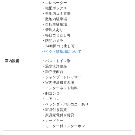
エレベーター
宅配ボックス
敷地内ゴミ置場
敷地内駐車場
自転車駐輪場
管理人あり
毎日ゴミだし可
防犯カメラ
・24時間ゴミ出し可
バイク・駐輪場について
室内設備
バス・トイレ別
温水洗浄便座
独立洗面台
シャンプードレッサー
室内洗濯機置き場
インターネット無料
IHコンロ
エアコン
ベランダ・バルコニーあり
家具付き賃貸
家具家電付き賃貸
カードキー
モニター付インターホン