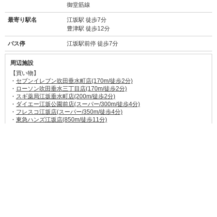
御堂筋線
最寄り駅名
江坂駅 徒歩7分
豊津駅 徒歩12分
バス停
江坂駅前停 徒歩7分
周辺施設
【買い物】
・
セブンイレブン吹田垂水町店(170m/徒歩2分)
・
ローソン吹田垂水三丁目店(170m/徒歩2分)
・
スギ薬局江坂垂水町店(200m/徒歩2分)
・
ダイエー江坂公園前店(スーパー/300m/徒歩4分)
・
フレスコ江坂店(スーパー/350m/徒歩4分)
・
東急ハンズ江坂店(850m/徒歩11分)
【飲食店】
・
彩雲(31m徒歩1分)
→
食べログ★3.1
お手頃価格の日本料理店。和食を食べたいときに。
・
武者麺 江坂本店(150m徒歩2分)
→
食べログ★3.63
あっさりもこってりも味わえるラーメン屋さん。
・
サル・ベーコン(350m徒歩5分)
→
食べログ★3.6
自家製ソーセージ・ベーコン・ハムとビールが美味しいお
店。ランチも大人気。
・
多幸や(550m徒歩7分)
→
食べログ★3.4
山車が自慢のたこ焼き屋さん。タコ無し等もアリ。
→その他、飲食店等多数有り
【ほか】