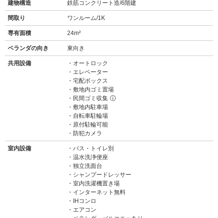
建物構造
鉄筋コンクリート造/6階建
間取り
ワンルーム/1K
専有面積
24m²
ベランダの向き
東向き
共用設備
オートロック
エレベーター
宅配ボックス
敷地内ゴミ置場
民間ゴミ収集
ⓘ
敷地内駐車場
自転車駐輪場
原付駐輪可能
防犯カメラ
室内設備
バス・トイレ別
温水洗浄便座
独立洗面台
シャンプードレッサー
室内洗濯機置き場
インターネット無料
IHコンロ
エアコン