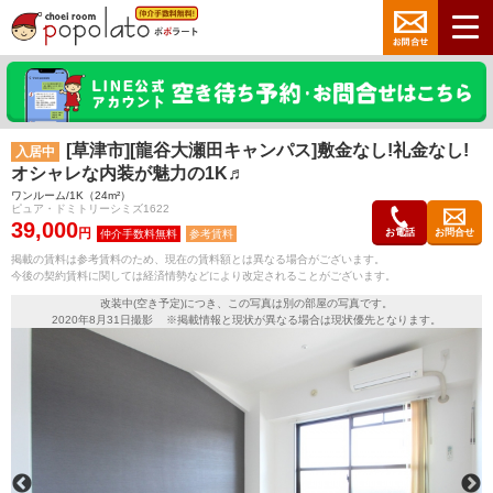
[草津市][龍谷大瀬田キャンパス]敷金なし!礼金なし!
入居中
オシャレな内装が魅力の1K♬
ワンルーム/1K（24m²）
ピュア・ドミトリーシミズ1622
39,000
円
お電話
お問合せ
参考賃料
掲載の賃料は参考賃料のため、現在の賃料額とは異なる場合がございます。
今後の契約賃料に関しては経済情勢などにより改定されることがございます。
改装中(空き予定)につき、この写真は別の部屋の写真です。
2020年8月31日撮影 ※掲載情報と現状が異なる場合は現状優先となります。