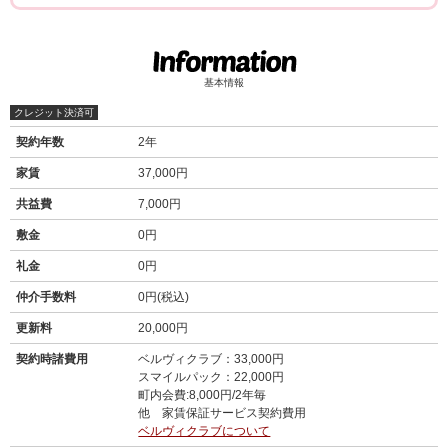
基本情報
クレジット決済可
契約年数
2年
家賃
37,000円
共益費
7,000円
敷金
0円
礼金
0円
仲介手数料
0円(税込)
更新料
20,000円
契約時諸費用
ベルヴィクラブ：33,000円
スマイルパック：22,000円
町内会費:8,000円/2年毎
他 家賃保証サービス契約費用
ベルヴィクラブについて