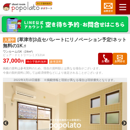
[草津市]3点セパレートにリノベーション予定!ネット
入居中
無料の1K♬
ワンルーム/1K（24m²）
ピュア・ドミトリーシミズ1214
37,000
円
お電話
お問合せ
参考賃料
掲載の賃料は参考賃料のため、現在の賃料額とは異なる場合がございます。
今後の契約賃料に関しては経済情勢などにより改定されることがございます。
2022年3月10日撮影 ※掲載情報と現状が異なる場合は現状優先となります。