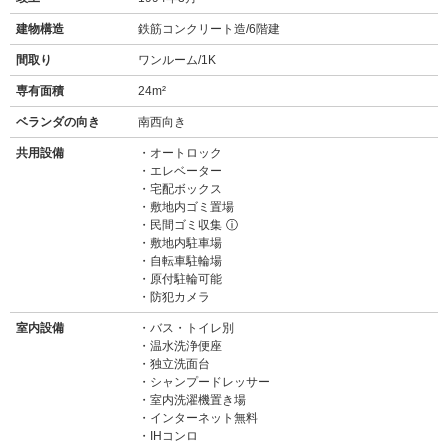
建物構造
鉄筋コンクリート造/6階建
間取り
ワンルーム/1K
専有面積
24m²
ベランダの向き
南西向き
共用設備
オートロック
エレベーター
宅配ボックス
敷地内ゴミ置場
民間ゴミ収集
ⓘ
敷地内駐車場
自転車駐輪場
原付駐輪可能
防犯カメラ
室内設備
バス・トイレ別
温水洗浄便座
独立洗面台
シャンプードレッサー
室内洗濯機置き場
インターネット無料
IHコンロ