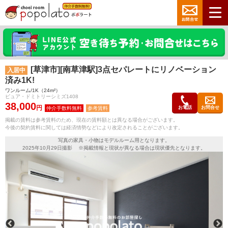
[草津市][南草津駅]3点セパレートにリノベーション
入居中
済み1K!
ワンルーム/1K（24m²）
ピュア・ドミトリーシミズ1408
38,000
円
お電話
お問合せ
参考賃料
掲載の賃料は参考賃料のため、現在の賃料額とは異なる場合がございます。
今後の契約賃料に関しては経済情勢などにより改定されることがございます。
写真の家具・小物はモデルルーム用となります。
2025年10月29日撮影 ※掲載情報と現状が異なる場合は現状優先となります。