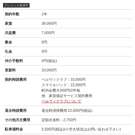
クレジット決済可
契約年数
2年
家賃
38,000円
共益費
7,000円
敷金
0円
礼金
0円
仲介手数料
0円(税込)
更新料
20,000円
契約時諸費用
ベルヴィクラブ：33,000円
スマイルパック：22,000円
町内会費:8,000円/2年毎
他 家賃保証サービス契約費用
ベルヴィクラブについて
退去時諸費用
退去時清掃費用:22,000円(税込)
その他月次費用
定額水道料：2,750円
駐車場料金
5,500円(税込)(※空き状況はお問い合わせ下さい)