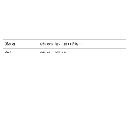
所在地
草津市笠山四丁目11番地11
沿線
東海道・山陽本線
最寄り駅名
南草津駅 徒歩33分
バス停
笠山東停 徒歩1分
周辺施設
【買い物】
・
ファミリーマート草津笹山店(96m/徒歩1分)
・
セブンイレブン草津南笹町店(280m/徒歩4分)
・
マックスバリュ大津月輪(スーパー/1.4km/徒歩17分)
・
業務スーパー野路店(1.5km/徒歩19分)
・
フォレオ大津一里山(ショッピングモール/3.3km/車約7分)
・
イオンモール草津(5km/車約15分)
・
ドラッグユタカ大津月輪店(1.4km/徒歩17分)