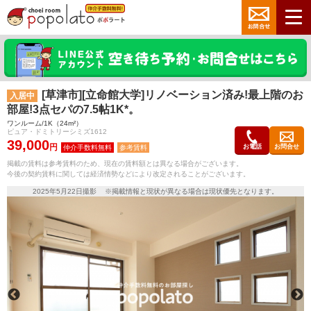
[草津市][立命館大学]リノベーション済み!最上階のお
入居中
部屋!3点セパの7.5帖1K*。
ワンルーム/1K（24m²）
ピュア・ドミトリーシミズ1612
39,000
円
お電話
お問合せ
参考賃料
掲載の賃料は参考賃料のため、現在の賃料額とは異なる場合がございます。
今後の契約賃料に関しては経済情勢などにより改定されることがございます。
2025年5月22日撮影 ※掲載情報と現状が異なる場合は現状優先となります。