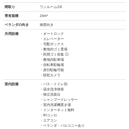
間取り
ワンルーム/1K
専有面積
24m²
ベランダの向き
南西向き
共用設備
オートロック
エレベーター
宅配ボックス
敷地内ゴミ置場
民間ゴミ収集
ⓘ
敷地内駐車場
自転車駐輪場
原付駐輪可能
防犯カメラ
室内設備
バス・トイレ別
温水洗浄便座
独立洗面台
シャンプードレッサー
室内洗濯機置き場
インターネット無料
IHコンロ
エアコン
ベランダ・バルコニーあり