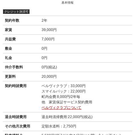
基本情報
クレジット決済可
契約年数
2年
家賃
39,000円
共益費
7,000円
敷金
0円
礼金
0円
仲介手数料
0円(税込)
更新料
20,000円
契約時諸費用
ベルヴィクラブ：33,000円
スマイルパック：22,000円
町内会費:8,000円/2年毎
他 家賃保証サービス契約費用
ベルヴィクラブについて
退去時諸費用
退去時清掃費用:22,000円(税込)
その他月次費用
定額水道料：2,750円