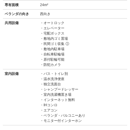
専有面積
24m²
ベランダの向き
西向き
共用設備
オートロック
エレベーター
宅配ボックス
敷地内ゴミ置場
民間ゴミ収集
ⓘ
敷地内駐車場
自転車駐輪場
原付駐輪可能
防犯カメラ
室内設備
バス・トイレ別
温水洗浄便座
独立洗面台
シャンプードレッサー
室内洗濯機置き場
インターネット無料
IHコンロ
エアコン
ベランダ・バルコニーあり
モニター付インターホン