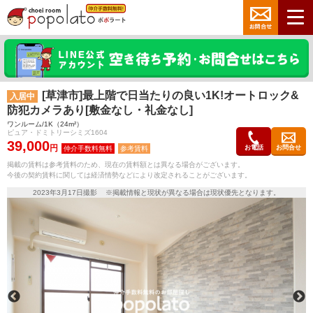
[草津市]最上階で日当たりの良い1K!オートロック&
入居中
防犯カメラあり[敷金なし・礼金なし]
ワンルーム/1K（24m²）
ピュア・ドミトリーシミズ1604
39,000
円
お電話
お問合せ
参考賃料
掲載の賃料は参考賃料のため、現在の賃料額とは異なる場合がございます。
今後の契約賃料に関しては経済情勢などにより改定されることがございます。
2023年3月17日撮影 ※掲載情報と現状が異なる場合は現状優先となります。