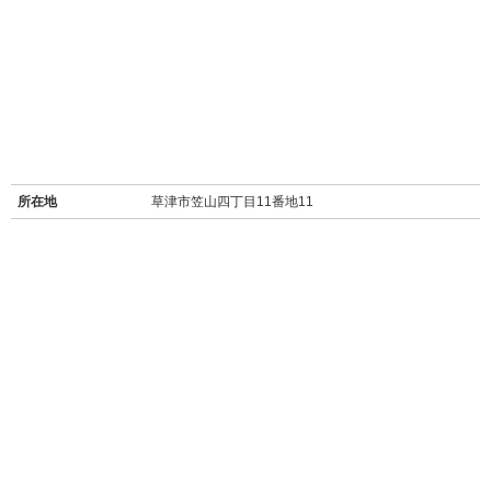
所在地
草津市笠山四丁目11番地11
沿線
東海道・山陽本線
最寄り駅名
南草津駅 徒歩33分
バス停
笠山東停 徒歩1分
周辺施設
【買い物】
・
ファミリーマート草津笹山店(96m/徒歩1分)
・
セブンイレブン草津南笹町店(280m/徒歩4分)
・
マックスバリュ大津月輪(スーパー/1.4km/徒歩17分)
・
業務スーパー野路店(1.5km/徒歩19分)
・
フォレオ大津一里山(ショッピングモール/3.3km/車約7分)