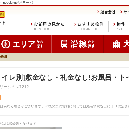
popolato(ポポラート)
運営会社
セ
お部屋の見かた
おすすめ物件
物件
HOW TO USE
RECOMMEND
ARTICL
の詳細
トイレ別]敷金なし・礼金なし!お風呂・トイ
ーシミズ1212
料
は異なる場合がございます。
今後の契約賃料に関しては経済情勢などにより改定さ
場合は現状優先となります。