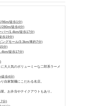
6m/徒歩1分)
80m/徒歩4分)
ー/1.4km/徒歩17分)
徒歩19分)
グモール/3.3km/車約7分)
5分)
km/徒歩17分)
)
きに大人気のボリューミーな二郎系ラーメ
m徒歩4分)
わり自家製麺にこだわる名店。
酒屋。お弁当やテイクアウトもあり。
7分)