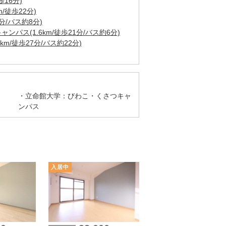
歩16分)
/徒歩22分)
分/バス約8分)
パス(1.6km/徒歩21分/バス約6分)
m/徒歩27分/バス約22分)
立命館大学：びわこ・くさつキャ
ンパス