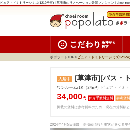
ピュア・ドミトリーシミズ(1212号室) | 草津市のリノベーション賃貸マンション | choei room 
ポポラートTOP
ピュア・ドミトリーシミズ1212
[草津市][バス・
入居中
ワンルーム/1K（24m²）
ピュア・ドミトリ
34,000
円
参考賃
掲載の賃料は参考賃料のため、現在の賃料額と
2024年4月5日撮影 ※掲載情報と現状が異なる