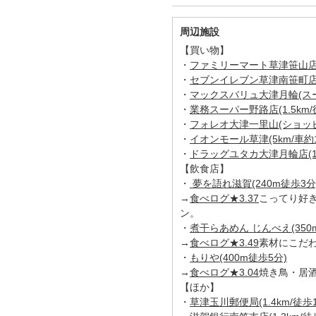
周辺施設
【買い物】
・
ファミリーマート草津笹山店(9
・
セブンイレブン草津南笹町店(2
・
マックスバリュ大津月輪(スーパ
・
業務スーパー野路店(1.5km/
・
フォレオ大津一里山(ショッピン
・
イオンモール草津(5km/車約1
・
ドラッグユタカ大津月輪店(1.4
【飲食店】
・
夢を語れ滋賀(240m徒歩3分
→
食べログ★3.37
こってり好
ン。
・
煮干らあめん じんべえ(350
→
食べログ★3.49
素材にこだ
・
もりや(400m徒歩5分)
→
食べログ★3.04
焼き鳥・居
【ほか】
・
草津玉川郵便局(1.4km/徒歩1