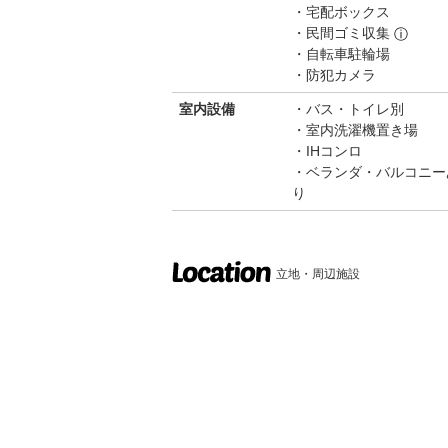
宅配ボックス
民間ゴミ収集
ⓘ
自転車駐輪場
防犯カメラ
室内設備
バス・トイレ別
室内洗濯機置き場
IHコンロ
ベランダ・バルコニー
り
立地・周辺施設