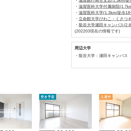
・
滋賀銀行南笠支店(1.3km/徒
・
滋賀医科大学付属病院(1.7km
・
滋賀医科大学(1.3km/徒歩18
・
立命館大学びわこ・くさつキャン
・
龍谷大学瀬田キャンパス(2.8k
(202203現在の情報です)
周辺大学
龍谷大学：瀬田キャンパス