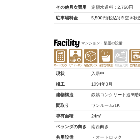
その他月次費用
定額水道料：2,750円
駐車場料金
5,500円(税込)(※空
マンション・部屋の設備
現状
入居中
竣工
1994年3月
建物構造
鉄筋コンクリート造/6階
間取り
ワンルーム/1K
専有面積
24m²
ベランダの向き
南西向き
共用設備
オートロック