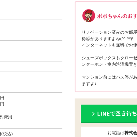
リノベーション済みのお部
得感がありますよね(*^-^*)!
インターネットも無料でお使
シューズボックスもクロー
ンターホン・室内洗濯機置き
マンション前にはバス停が
ますよ♪
0円
0円
LINEで空き待
約費用
お電話は
株式
円(税込)