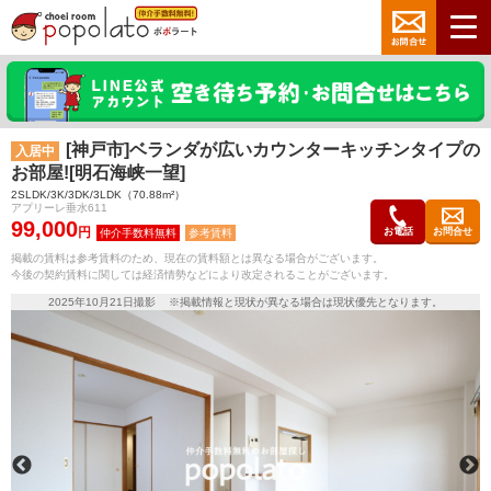
[神戸市]ベランダが広いカウンターキッチンタイプの
入居中
お部屋![明石海峡一望]
2SLDK/3K/3DK/3LDK（70.88m²）
アプリーレ垂水611
99,000
円
お電話
お問合せ
参考賃料
掲載の賃料は参考賃料のため、現在の賃料額とは異なる場合がございます。
今後の契約賃料に関しては経済情勢などにより改定されることがございます。
2025年10月21日撮影 ※掲載情報と現状が異なる場合は現状優先となります。