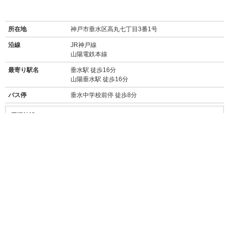
所在地
神戸市垂水区高丸七丁目3番1号
沿線
JR神戸線
山陽電鉄本線
最寄り駅名
垂水駅 徒歩16分
山陽垂水駅 徒歩16分
バス停
垂水中学校前停 徒歩8分
周辺施設
【買い物】
・
セブンイレブン神戸垂水上高丸店(450m/徒歩5分)
・
ローソン垂水仲田三丁目店(1km/徒歩13分/自転車約5分)
・
コープ高丸(スーパー/300m/徒歩4分)
・
イオン 垂水店(スーパー/1.6km/車約5分)
・
マックスバリュ 星陵台店(スーパー/1.7km/車約6分)
・
業務スーパー 垂水駅前店(スーパー/1.8km/車約7分)
・
ウエルシア 神戸星が丘店(ドラッグストア/1.1km/車約4分)
・
キリン堂 垂水星が丘店(ドラッグストア/1.3km/車約5分)
・
三井アウトレットパーク マリンピア神戸(2.4km/車約8分)
【飲食店】
・
朱うさぎ(260m/徒歩4分)