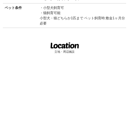
ペット条件
小型犬飼育可
猫飼育可能
小型犬・猫どちらか1匹まで ペット飼育時:敷金1ヶ月分
必要
立地・周辺施設