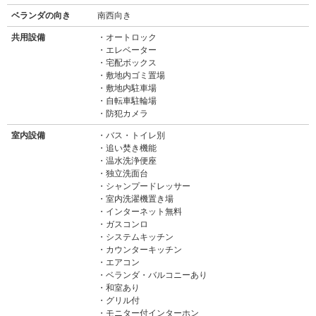
ベランダの向き
南西向き
共用設備
オートロック
エレベーター
宅配ボックス
敷地内ゴミ置場
敷地内駐車場
自転車駐輪場
防犯カメラ
室内設備
バス・トイレ別
追い焚き機能
温水洗浄便座
独立洗面台
シャンプードレッサー
室内洗濯機置き場
インターネット無料
ガスコンロ
システムキッチン
カウンターキッチン
エアコン
ベランダ・バルコニーあり
和室あり
グリル付
モニター付インターホン