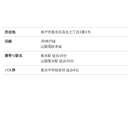
所在地
神戸市垂水区高丸七丁目3番1号
沿線
JR神戸線
山陽電鉄本線
最寄り駅名
垂水駅 徒歩16分
山陽垂水駅 徒歩16分
バス停
垂水中学校前停 徒歩8分
周辺施設
【買い物】
・
セブンイレブン神戸垂水上高丸店(450m/徒歩5分)
・
ローソン垂水仲田三丁目店(1km/徒歩13分/自転車約5分)
・
コープ高丸(スーパー/300m/徒歩4分)
・
イオン 垂水店(スーパー/1.6km/車約5分)
・
マックスバリュ 星陵台店(スーパー/1.7km/車約6分)
・
業務スーパー 垂水駅前店(スーパー/1.8km/車約7分)
・
ウエルシア 神戸星が丘店(ドラッグストア/1.1km/車約4分)
・
キリン堂 垂水星が丘店(ドラッグストア/1.3km/車約5分)
・
三井アウトレットパーク マリンピア神戸(2.4km/車約8分)