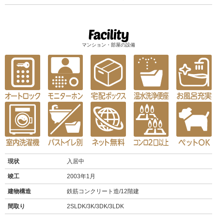
マンション・部屋の設備
現状
入居中
竣工
2003年1月
建物構造
鉄筋コンクリート造/12階建
間取り
2SLDK/3K/3DK/3LDK