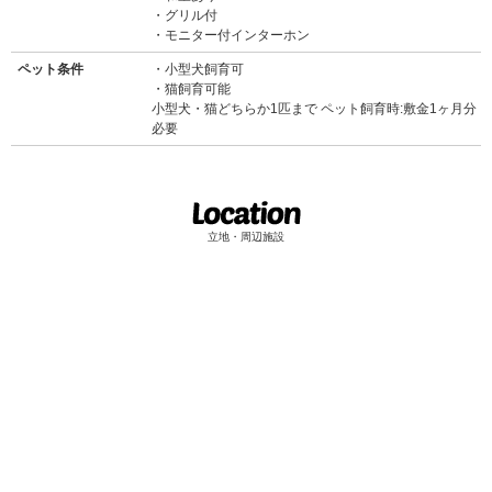
グリル付
モニター付インターホン
ペット条件
小型犬飼育可
猫飼育可能
小型犬・猫どちらか1匹まで ペット飼育時:敷金1ヶ月分
必要
立地・周辺施設