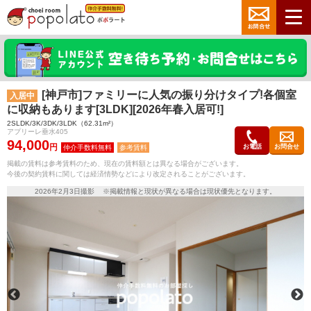
[神戸市]ファミリーに人気の振り分けタイプ!各個室
入居中
に収納もあります[3LDK][2026年春入居可!]
2SLDK/3K/3DK/3LDK（62.31m²）
アプリーレ垂水405
94,000
円
お電話
お問合せ
参考賃料
掲載の賃料は参考賃料のため、現在の賃料額とは異なる場合がございます。
今後の契約賃料に関しては経済情勢などにより改定されることがございます。
2026年2月3日撮影 ※掲載情報と現状が異なる場合は現状優先となります。