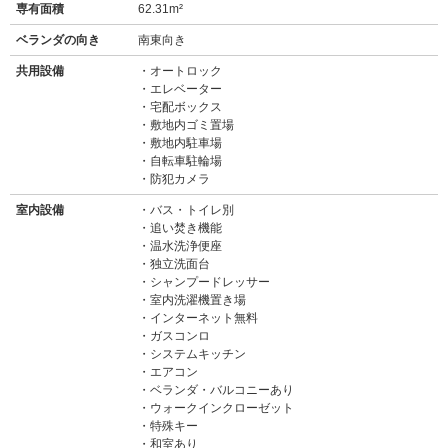
専有面積
62.31m²
ベランダの向き
南東向き
共用設備
オートロック
エレベーター
宅配ボックス
敷地内ゴミ置場
敷地内駐車場
自転車駐輪場
防犯カメラ
室内設備
バス・トイレ別
追い焚き機能
温水洗浄便座
独立洗面台
シャンプードレッサー
室内洗濯機置き場
インターネット無料
ガスコンロ
システムキッチン
エアコン
ベランダ・バルコニーあり
ウォークインクローゼット
特殊キー
和室あり