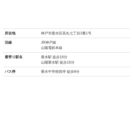
所在地
神戸市垂水区高丸七丁目3番1号
沿線
JR神戸線
山陽電鉄本線
最寄り駅名
垂水駅 徒歩16分
山陽垂水駅 徒歩16分
バス停
垂水中学校前停 徒歩8分
周辺施設
【買い物】
・
セブンイレブン神戸垂水上高丸店(450m/徒歩5分)
・
ローソン垂水仲田三丁目店(1km/徒歩13分/自転車約5分)
・
コープ高丸(スーパー/300m/徒歩4分)
・
イオン 垂水店(スーパー/1.6km/車約5分)
・
マックスバリュ 星陵台店(スーパー/1.7km/車約6分)
・
業務スーパー 垂水駅前店(スーパー/1.8km/車約7分)
・
ウエルシア 神戸星が丘店(ドラッグストア/1.1km/車約4分)
・
キリン堂 垂水星が丘店(ドラッグストア/1.3km/車約5分)
・
三井アウトレットパーク マリンピア神戸(2.4km/車約8分)