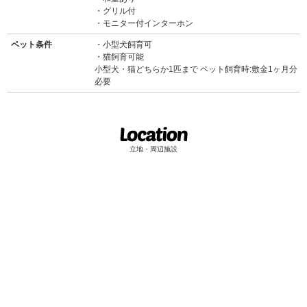
グリル付
モニター付インターホン
ペット条件
小型犬飼育可
猫飼育可能
小型犬・猫どちらか1匹まで ペット飼育時:敷金1ヶ月分
必要
立地・周辺施設