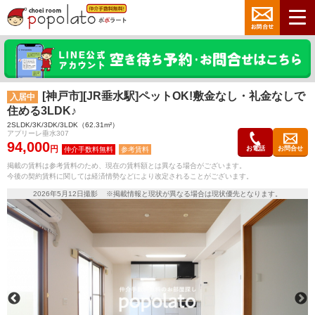
[神戸市][JR垂水駅]ペットOK!敷金なし・礼金なしで
入居中
住める3LDK♪
2SLDK/3K/3DK/3LDK（62.31m²）
アプリーレ垂水307
94,000
円
お電話
お問合せ
参考賃料
掲載の賃料は参考賃料のため、現在の賃料額とは異なる場合がございます。
今後の契約賃料に関しては経済情勢などにより改定されることがございます。
2026年5月12日撮影 ※掲載情報と現状が異なる場合は現状優先となります。