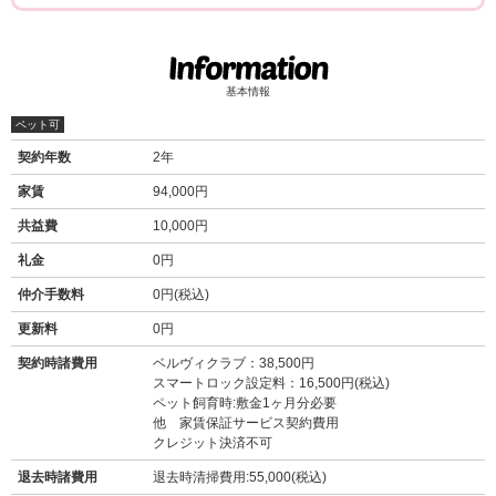
基本情報
ペット可
契約年数
2年
家賃
94,000円
共益費
10,000円
礼金
0円
仲介手数料
0円(税込)
更新料
0円
契約時諸費用
ベルヴィクラブ：38,500円
スマートロック設定料：16,500円(税込)
ペット飼育時:敷金1ヶ月分必要
他 家賃保証サービス契約費用
クレジット決済不可
退去時諸費用
退去時清掃費用:55,000(税込)