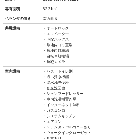
専有面積
62.31m²
ベランダの向き
南西向き
共用設備
オートロック
エレベーター
宅配ボックス
敷地内ゴミ置場
敷地内駐車場
自転車駐輪場
防犯カメラ
室内設備
バス・トイレ別
追い焚き機能
温水洗浄便座
独立洗面台
シャンプードレッサー
室内洗濯機置き場
インターネット無料
ガスコンロ
システムキッチン
エアコン
ベランダ・バルコニーあり
ウォークインクローゼット
和室あり