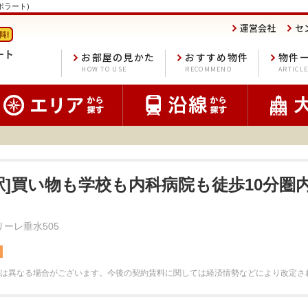
ポポラート)
運営会社
セ
お部屋の見かた
おすすめ物件
物件
HOW TO USE
RECOMMEND
ARTICL
水駅]買い物も学校も内科病院も徒歩10分圏
リーレ垂水505
料
は異なる場合がございます。
今後の契約賃料に関しては経済情勢などにより改定さ