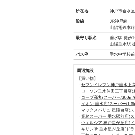
所在地
神戸市垂水区
沿線
JR神戸線
山陽電鉄本線
最寄り駅名
垂水駅 徒歩1
山陽垂水駅 徒
バス停
垂水中学校前
周辺施設
【買い物】
・
セブンイレブン神戸垂水上高丸店
・
ローソン垂水仲田三丁目店(1k
・
コープ高丸(スーパー/300m/
・
イオン 垂水店(スーパー/1.6k
・
マックスバリュ 星陵台店(スーパ
・
業務スーパー 垂水駅前店(スーパ
・
ウエルシア 神戸星が丘店(ドラ
・
キリン堂 垂水星が丘店(ドラッ