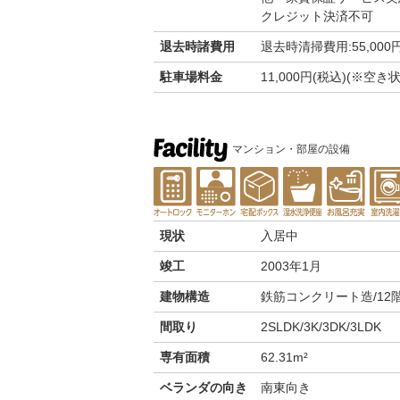
クレジット決済不可
退去時諸費用
退去時清掃費用:55,000
駐車場料金
11,000円(税込)(※
マンション・部屋の設備
現状
入居中
竣工
2003年1月
建物構造
鉄筋コンクリート造/12
間取り
2SLDK/3K/3DK/3LDK
専有面積
62.31m²
ベランダの向き
南東向き