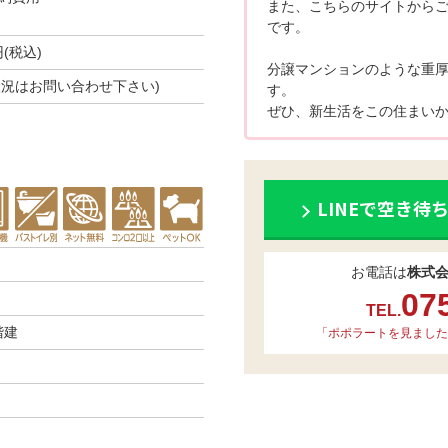
また、こちらのサイトから
です。
円(税込)
分譲マンションのような重
空き状況はお問い合わせ下さい)
す。
ぜひ、新生活をこの住まいか
LINEで空き待
お電話は
株式
07
TEL.
階建
「ポポラートを見ました