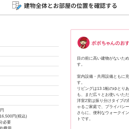
目の前に高い建物がないた
す。
室内設備・共用設備ともに
す。
リビングは13.1帖のゆと
も、まだ広々とお使いいた
洋室2室は振り分けタイプの
ゃるご家庭で、プライバシ
0円
さらに、便利なウォークイ
,500円(税込)
トです。
分必要
約費用