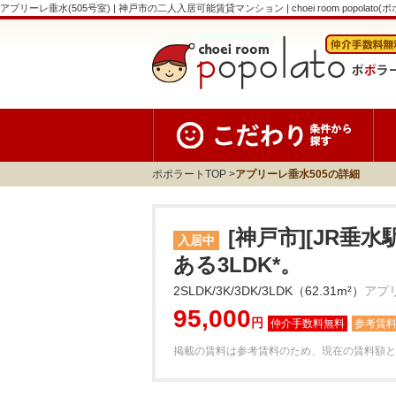
アプリーレ垂水(505号室) | 神戸市の二人入居可能賃貸マンション | choei room popolato(
ポポラートTOP
アプリーレ垂水505の詳細
[神戸市][JR垂
入居中
ある3LDK*。
2SLDK/3K/3DK/3LDK（62.31m²）
アプ
95,000
円
参考賃
掲載の賃料は参考賃料のため、現在の賃料額と