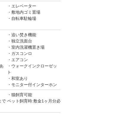
エレベーター
敷地内ゴミ置場
自転車駐輪場
追い焚き機能
独立洗面台
室内洗濯機置き場
ガスコンロ
エアコン
あ
ウォークインクローゼッ
ト
和室あり
モニター付インターホン
猫飼育可能
で ペット飼育時:敷金1ヶ月分必