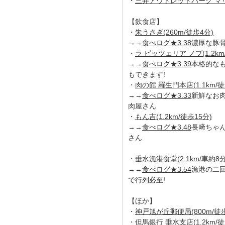
・
三井アウトレットパーク マリン
【飲食店】
・
朱うさぎ(260m/徒歩4分)
→→
食べログ★3.38
濃厚な豚
・
ラ ピッツェリア ノブ(1.2km
→→
食べログ★3.39
本格的な
もできます!
・
肉の館 羅生門本店(1.1km/徒
→→
食べログ★3.33
新鮮なお
肉屋さん
・
もん吉(1.2km/徒歩15分)
→→
食べログ★3.48
長﨑ちゃ
さん
・
垂水漁港食堂(2.1km/車約8分
→→
食べログ★3.54
漁港の二
で行列必至!
【ほか】
・
神戸旭が丘郵便局(800m/徒歩
・
但馬銀行 垂水支店(1.2km/