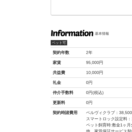
基本情報
ペット可
契約年数
2年
家賃
95,000円
共益費
10,000円
礼金
0円
仲介手数料
0円(税込)
更新料
0円
契約時諸費用
ベルヴィクラブ：38,50
スマートロック設定料：16
ペット飼育時:敷金1ヶ月
他 家賃保証サービス契