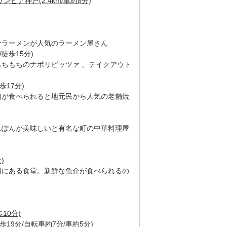
ピア神戸(2.4km/車約8分)
骨ラーメンが人気のラーメン屋さん
/徒歩15分)
もちもちのナポリピッツァ 、テイクアウト
歩17分)
肉が食べられると地元民から人気の老舗焼
んぽんが美味しいと有名な町の中華料理屋
)
回にある食堂。新鮮な魚介が食べられるの
10分)
徒歩19分/自転車約7分/車約5分)