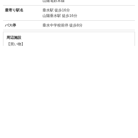
山陽電鉄本線
最寄り駅名
垂水駅 徒歩16分
山陽垂水駅 徒歩16分
バス停
垂水中学校前停 徒歩8分
周辺施設
【買い物】
・
セブンイレブン神戸垂水上高丸店(450m/徒歩5分)
・
ローソン垂水仲田三丁目店(1km/徒歩13分/自転車約5分)
・
コープ高丸(スーパー/300m/徒歩4分)
・
イオン 垂水店(スーパー/1.6km/車約5分)
・
マックスバリュ 星陵台店(スーパー/1.7km/車約6分)
・
業務スーパー 垂水駅前店(スーパー/1.8km/車約7分)
・
ウエルシア 神戸星が丘店(ドラッグストア/1.1km/車約4分)
・
キリン堂 垂水星が丘店(ドラッグストア/1.3km/車約5分)
・
三井アウトレットパーク マリンピア神戸(2.4km/車約8分)
【飲食店】
・
朱うさぎ(260m/徒歩4分)
→→
食べログ★3.38
濃厚な豚骨ラーメンが人気のラーメン屋さん
・
ラ ピッツェリア ノブ(1.2km/徒歩15分)
→→
食べログ★3.39
本格的なもちもちのナポリピッツァ 、テイクアウトも
できます!
・
肉の館 羅生門本店(1.1km/徒歩17分)
→→
食べログ★3.33
新鮮なお肉が食べられると地元民から人気の老舗焼肉
屋さん