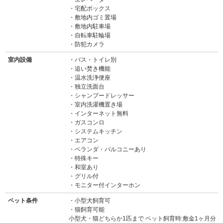
宅配ボックス
敷地内ゴミ置場
敷地内駐車場
自転車駐輪場
防犯カメラ
室内設備
バス・トイレ別
追い焚き機能
温水洗浄便座
独立洗面台
シャンプードレッサー
室内洗濯機置き場
インターネット無料
ガスコンロ
システムキッチン
エアコン
ベランダ・バルコニーあり
特殊キー
和室あり
グリル付
モニター付インターホン
ペット条件
小型犬飼育可
猫飼育可能
小型犬・猫どちらか1匹まで ペット飼育時:敷金1ヶ月分