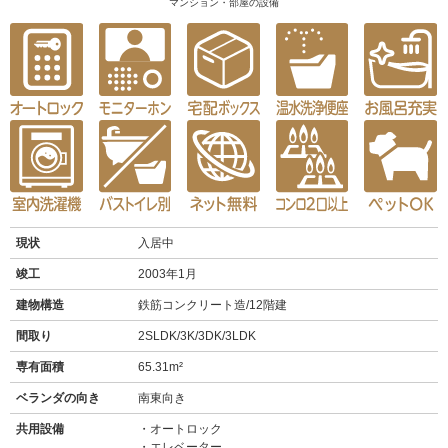
マンション・部屋の設備
現状
入居中
竣工
2003年1月
建物構造
鉄筋コンクリート造/12階建
間取り
2SLDK/3K/3DK/3LDK
専有面積
65.31m²
ベランダの向き
南東向き
共用設備
オートロック
エレベーター