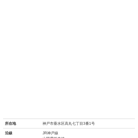
所在地
神戸市垂水区高丸七丁目3番1号
沿線
JR神戸線