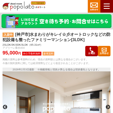
[神戸市]水まわりがキレイ☆彡オートロックなどの防
入居中
犯設備も整ったファミリーマンション[3LDK]
2SLDK/3K/3DK/3LDK（65.31m²）
アプリーレ垂水404
95,000
円
お電話
お問合せ
参考賃料
掲載の賃料は参考賃料のため、現在の賃料額とは異なる場合がございます。
今後の契約賃料に関しては経済情勢などにより改定されることがございます。
2026年2月3日撮影 ※掲載情報と現状が異なる場合は現状優先となります。