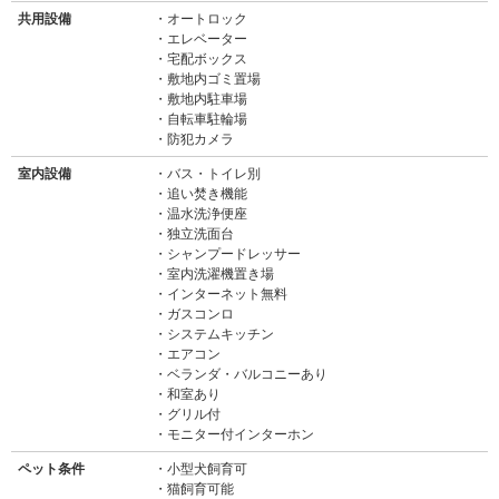
共用設備
オートロック
エレベーター
宅配ボックス
敷地内ゴミ置場
敷地内駐車場
自転車駐輪場
防犯カメラ
室内設備
バス・トイレ別
追い焚き機能
温水洗浄便座
独立洗面台
シャンプードレッサー
室内洗濯機置き場
インターネット無料
ガスコンロ
システムキッチン
エアコン
ベランダ・バルコニーあり
和室あり
グリル付
モニター付インターホン
ペット条件
小型犬飼育可
猫飼育可能