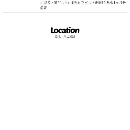
小型犬・猫どちらか1匹まで ペット飼育時:敷金1ヶ月分
必要
立地・周辺施設