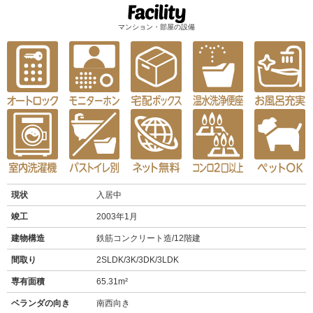
マンション・部屋の設備
現状
入居中
竣工
2003年1月
建物構造
鉄筋コンクリート造/12階建
間取り
2SLDK/3K/3DK/3LDK
専有面積
65.31m²
ベランダの向き
南西向き