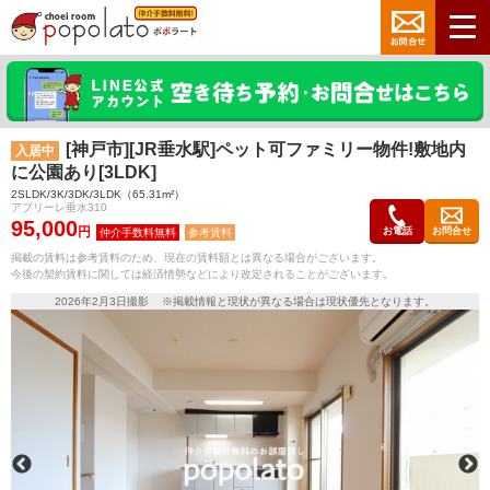
[神戸市][JR垂水駅]ペット可ファミリー物件!敷地内
入居中
に公園あり[3LDK]
2SLDK/3K/3DK/3LDK（65.31m²）
アプリーレ垂水310
95,000
円
お電話
お問合せ
参考賃料
掲載の賃料は参考賃料のため、現在の賃料額とは異なる場合がございます。
今後の契約賃料に関しては経済情勢などにより改定されることがございます。
2026年2月3日撮影 ※掲載情報と現状が異なる場合は現状優先となります。