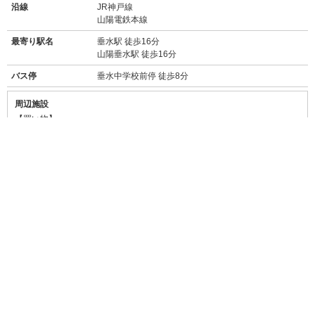
沿線
JR神戸線
山陽電鉄本線
最寄り駅名
垂水駅 徒歩16分
山陽垂水駅 徒歩16分
バス停
垂水中学校前停 徒歩8分
周辺施設
【買い物】
・
セブンイレブン神戸垂水上高丸店(450m/徒歩5分)
・
ローソン垂水仲田三丁目店(1km/徒歩13分/自転車約5分)
・
コープ高丸(スーパー/300m/徒歩4分)
・
イオン 垂水店(スーパー/1.6km/車約5分)
・
マックスバリュ 星陵台店(スーパー/1.7km/車約6分)
・
業務スーパー 垂水駅前店(スーパー/1.8km/車約7分)
・
ウエルシア 神戸星が丘店(ドラッグストア/1.1km/車約4分)
・
キリン堂 垂水星が丘店(ドラッグストア/1.3km/車約5分)
・
三井アウトレットパーク マリンピア神戸(2.4km/車約8分)
【飲食店】
・
朱うさぎ(260m/徒歩4分)
→→
食べログ★3.38
濃厚な豚骨ラーメンが人気のラーメン屋さん
・
ラ ピッツェリア ノブ(1.2km/徒歩15分)
→→
食べログ★3.39
本格的なもちもちのナポリピッツァ 、テイクアウトも
できます!
・
肉の館 羅生門本店(1.1km/徒歩17分)