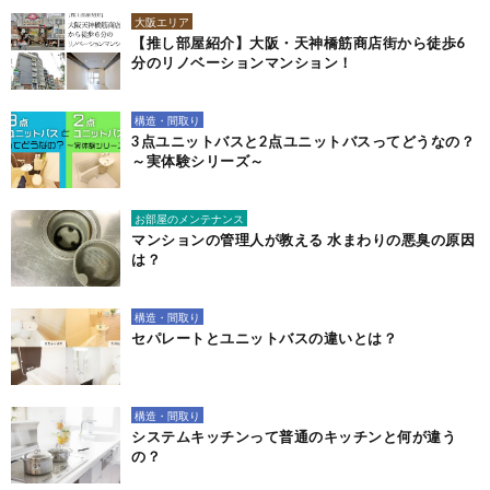
大阪エリア
【推し部屋紹介】大阪・天神橋筋商店街から徒歩6
分のリノベーションマンション！
構造・間取り
3点ユニットバスと2点ユニットバスってどうなの？
～実体験シリーズ～
お部屋のメンテナンス
マンションの管理人が教える 水まわりの悪臭の原因
は？
構造・間取り
セパレートとユニットバスの違いとは？
構造・間取り
システムキッチンって普通のキッチンと何が違う
の？