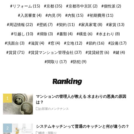
リフォーム
(15)
京都
(35)
京都市中京区
(2)
個性派
(2)
入居審査
(4)
内見
(9)
内覧
(15)
初期費用
(11)
周辺情報
(22)
壁紙
(7)
契約
(11)
家具家電
(8)
家賃
(13)
引越し
(10)
掃除
(3)
書類
(4)
構造
(6)
水まわり
(8)
洗面台
(3)
滋賀
(4)
窓
(4)
立地
(12)
節約
(16)
設備
(17)
賃貸
(71)
賃貸マンション管理会社
(37)
賃貸経営
(6)
鍵
(4)
間取り
(17)
防犯
(9)
Ranking
マンションの管理人が教える 水まわりの悪臭の原因
は？
お部屋のメンテナンス
システムキッチンって普通のキッチンと何が違うの？
構造・間取り