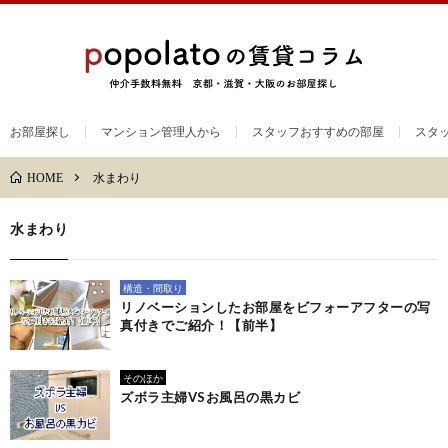
お部屋探し
マンション管理人から
スタッフおすすめの部屋
スタ
水まわり
HOME
水まわり
構造・間取り
リノベーションしたお部屋をビフォーアフターの写
真付きでご紹介！【前半】
そのほか
ズボラ主婦VSお風呂の黒カビ