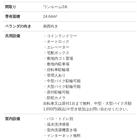
間取り
ワンルーム/1K
専有面積
24.64m²
ベランダの向き
南西向き
共用設備
コインランドリー
オートロック
エレベーター
宅配ボックス
敷地内ゴミ置場
敷地内駐車場
自転車駐輪場
管理人あり
中型バイク駐輪可能
大型バイク駐輪可能
原付駐輪可能
防犯カメラ
自転車又は原付1台まで無料、中型・大型バイク月額
1,650円(税込)※空き状況はお問い合わせください。
室内設備
バス・トイレ別
温水洗浄便座
室内洗濯機置き場
インターネット無料