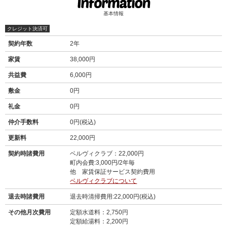
基本情報
クレジット決済可
契約年数
2年
家賃
38,000円
共益費
6,000円
敷金
0円
礼金
0円
仲介手数料
0円(税込)
更新料
22,000円
契約時諸費用
ベルヴィクラブ：22,000円
町内会費:3,000円/2年毎
他 家賃保証サービス契約費用
ベルヴィクラブについて
退去時諸費用
退去時清掃費用:22,000円(税込)
その他月次費用
定額水道料：2,750円
定額給湯料：2,200円