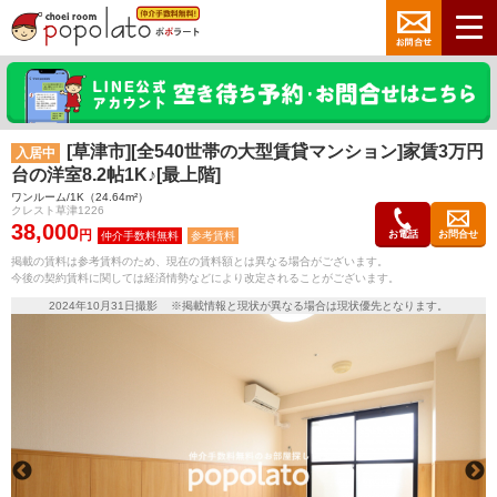
[草津市][全540世帯の大型賃貸マンション]家賃3万円
入居中
台の洋室8.2帖1K♪[最上階]
ワンルーム/1K（24.64m²）
クレスト草津1226
38,000
円
お電話
お問合せ
参考賃料
掲載の賃料は参考賃料のため、現在の賃料額とは異なる場合がございます。
今後の契約賃料に関しては経済情勢などにより改定されることがございます。
2024年10月31日撮影 ※掲載情報と現状が異なる場合は現状優先となります。