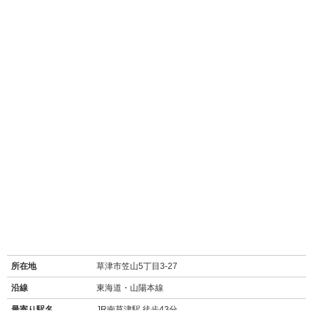
所在地
草津市笠山5丁目3-27
沿線
東海道・山陽本線
最寄り駅名
JR南草津駅 徒歩43分