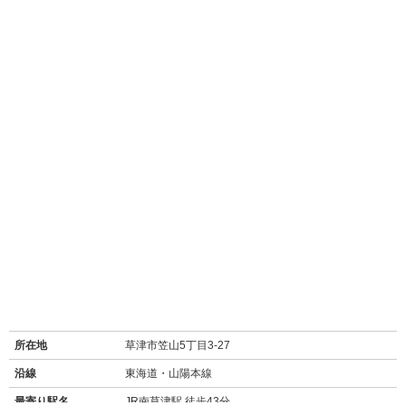
所在地
草津市笠山5丁目3-27
沿線
東海道・山陽本線
最寄り駅名
JR南草津駅 徒歩43分