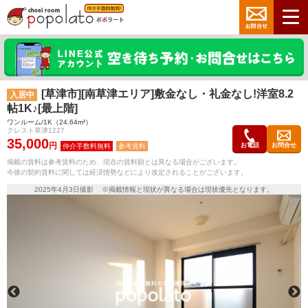
[草津市][南草津エリア]敷金なし・礼金なし!洋室8.2
入居中
帖1K♪[最上階]
ワンルーム/1K（24.64m²）
クレスト草津1227
35,000
円
お電話
お問合せ
参考賃料
掲載の賃料は参考賃料のため、現在の賃料額とは異なる場合がございます。
今後の契約賃料に関しては経済情勢などにより改定されることがございます。
2025年4月3日撮影 ※掲載情報と現状が異なる場合は現状優先となります。