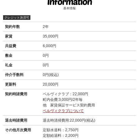
基本情報
クレジット決済可
契約年数
2年
家賃
35,000円
共益費
6,000円
敷金
0円
礼金
0円
仲介手数料
0円(税込)
更新料
20,000円
契約時諸費用
ベルヴィクラブ：22,000円
町内会費:3,000円/2年毎
他 家賃保証サービス契約費用
ベルヴィクラブについて
退去時諸費用
退去時清掃費用:22,000円(税込)
その他月次費用
定額水道料：2,750円
定額給湯料：2,200円