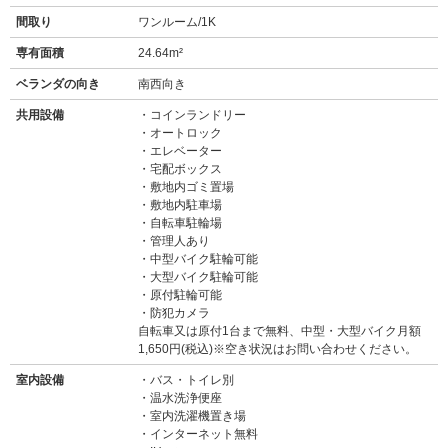
間取り
ワンルーム/1K
専有面積
24.64m²
ベランダの向き
南西向き
共用設備
コインランドリー
オートロック
エレベーター
宅配ボックス
敷地内ゴミ置場
敷地内駐車場
自転車駐輪場
管理人あり
中型バイク駐輪可能
大型バイク駐輪可能
原付駐輪可能
防犯カメラ
自転車又は原付1台まで無料、中型・大型バイク月額
1,650円(税込)※空き状況はお問い合わせください。
室内設備
バス・トイレ別
温水洗浄便座
室内洗濯機置き場
インターネット無料