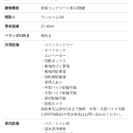
建物構造
鉄筋コンクリート造/12階建
間取り
ワンルーム/1K
専有面積
27.45m²
ベランダの向き
南向き
共用設備
コインランドリー
オートロック
エレベーター
宅配ボックス
敷地内ゴミ置場
敷地内駐車場
自転車駐輪場
管理人あり
中型バイク駐輪可能
大型バイク駐輪可能
原付駐輪可能
防犯カメラ
自転車又は原付1台まで無料、中型・大型バイク月額
1,650円(税込)※空き状況はお問い合わせください。
室内設備
バス・トイレ別
温水洗浄便座