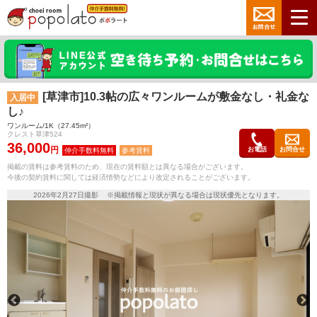
[草津市]10.3帖の広々ワンルームが敷金なし・礼金な
入居中
し♪
ワンルーム/1K（27.45m²）
クレスト草津524
36,000
円
お電話
お問合せ
参考賃料
掲載の賃料は参考賃料のため、現在の賃料額とは異なる場合がございます。
今後の契約賃料に関しては経済情勢などにより改定されることがございます。
2026年2月27日撮影 ※掲載情報と現状が異なる場合は現状優先となります。