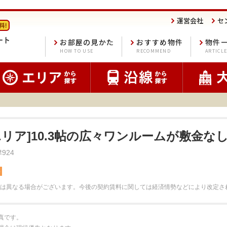
運営会社
セ
お部屋の見かた
おすすめ物件
物件
HOW TO USE
RECOMMEND
ARTICL
エリア]10.3帖の広々ワンルームが敷金な
924
料
は異なる場合がございます。
今後の契約賃料に関しては経済情勢などにより改定さ
真です。