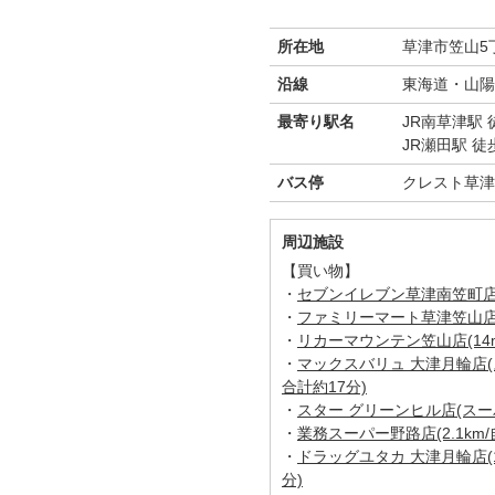
所在地
草津市笠山5丁
沿線
東海道・山陽
最寄り駅名
JR南草津駅 
JR瀬田駅 徒
バス停
クレスト草津
周辺施設
【買い物】
・
セブンイレブン草津南笠町店(1
・
ファミリーマート草津笠山店(5
・
リカーマウンテン笠山店(14m
・
マックスバリュ 大津月輪店(ス
合計約17分)
・
スター グリーンヒル店(スーパー
・
業務スーパー野路店(2.1km/
・
ドラッグユタカ 大津月輪店(1
分)