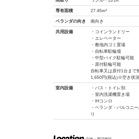
間取り
ワンルーム/1K
専有面積
27.45m²
ベランダの向き
南向き
共用設備
コインランドリー
エレベーター
敷地内ゴミ置場
自転車駐輪場
中型バイク駐輪可能
原付駐輪可能
自転車又は原付1台まで
1,650円(税込)※空
室内設備
バス・トイレ別
室内洗濯機置き場
IHコンロ
ベランダ・バルコニー
り