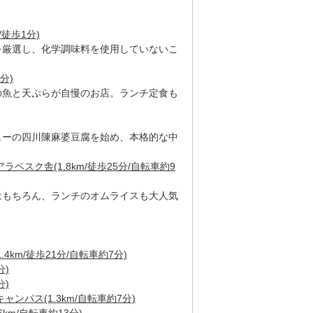
/徒歩1分)
を厳選し、化学調味料を使用していないこ
分)
の魚と天ぷらが自慢のお店。ランチ定食も
ューの四川陳麻婆豆腐を始め、本格的な中
ベスク舎(1.8km/徒歩25分/自転車約9
はもちろん、ランチのオムライスも大人気
4km/徒歩21分/自転車約7分)
分)
分)
ンパス(1.3km/自転車約7分)