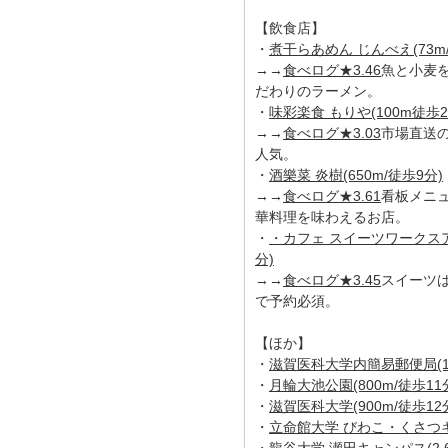
【飲食店】
・
煮干らあめん じんべえ(73m
→→
食べログ★3.46
魚と小麦
だわりのラーメン。
・
味彩楽食 もりや(100m徒歩2
→→
食べログ★3.03
市場直送
人気。
・
酒樂菜 炎樹(650m/徒歩9分)
→→
食べログ★3.61
看板メニ
華料理を味わえるお店。
・
・カフェ スイーツワークスアラ
分)
→→
食べログ★3.45
スイーツ
で予約必須。
【ほか】
・
滋賀医科大学内簡易郵便局(1.
・
月輪大池公園(800m/徒歩11
・
滋賀医科大学(900m/徒歩12
・
立命館大学 びわこ・くさつキャ