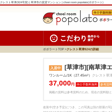
クレスト草津(924号室) | 草津市の賃貸マンション | choei room popolato(ポポラート)
ポポラートTOP
クレスト草津924の詳細
[草津市][南草津
入居中
ワンルーム/1K（27.45m²）
クレスト草津
37,000
円
参考賃
掲載の賃料は参考賃料のため、現在の賃料額と
改装中(空き予定)につき、この写真は別の部屋の写