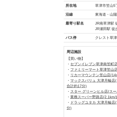
所在地
草津市笠山5丁
沿線
東海道・山陽
最寄り駅名
JR南草津駅 
JR瀬田駅 徒
バス停
クレスト草津
周辺施設
【買い物】
・
セブンイレブン草津南笠町店(1
・
ファミリーマート草津笠山店(5
・
リカーマウンテン笠山店(14m
・
マックスバリュ 大津月輪店(ス
合計約17分)
・
スター グリーンヒル店(スーパー
・
業務スーパー野路店(2.1km/
・
ドラッグユタカ 大津月輪店(1
分)