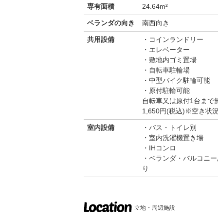
専有面積
24.64m²
ベランダの向き
南西向き
共用設備
コインランドリー
エレベーター
敷地内ゴミ置場
自転車駐輪場
中型バイク駐輪可能
原付駐輪可能
自転車又は原付1台まで
1,650円(税込)※空
室内設備
バス・トイレ別
室内洗濯機置き場
IHコンロ
ベランダ・バルコニー
り
立地・周辺施設