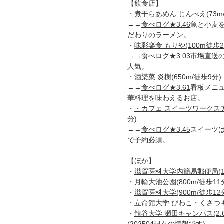
【飲食店】
・
煮干らあめん じんべえ(73m
→→
食べログ★3.46
魚と小麦
だわりのラーメン。
・
味彩楽食 もりや(100m徒歩2
→→
食べログ★3.03
市場直送
人気。
・
酒樂菜 炎樹(650m/徒歩9分)
→→
食べログ★3.61
看板メニ
華料理を味わえるお店。
・
・カフェ スイーツワークスアラ
分)
→→
食べログ★3.45
スイーツ
で予約必須。
【ほか】
・
滋賀医科大学内簡易郵便局(1.
・
月輪大池公園(800m/徒歩11
・
滋賀医科大学(900m/徒歩12
・
立命館大学 びわこ・くさつキャ
・
龍谷大学 瀬田キャンパス(2.6