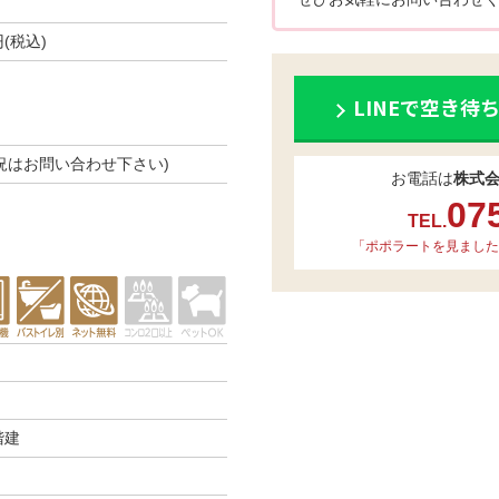
円(税込)
LINEで空き待
き状況はお問い合わせ下さい)
お電話は
株式
07
TEL.
「ポポラートを見ました
階建