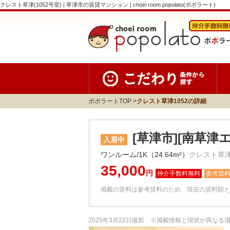
クレスト草津(1052号室) | 草津市の賃貸マンション | choei room popolato(ポポラート)
ポポラートTOP
クレスト草津1052の詳細
[草津市][南草津
入居中
ワンルーム/1K（24.64m²）
クレスト草津
35,000
円
参考賃
掲載の賃料は参考賃料のため、現在の賃料額と
2025年3月22日撮影 ※掲載情報と現状が異な