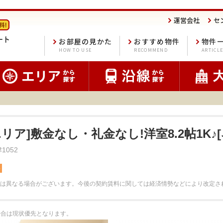
運営会社
セ
お部屋の見かた
おすすめ物件
物件
HOW TO USE
RECOMMEND
ARTICL
エリア]敷金なし・礼金なし!洋室8.2帖1K♪
1052
料
は異なる場合がございます。
今後の契約賃料に関しては経済情勢などにより改定さ
る場合は現状優先となります。