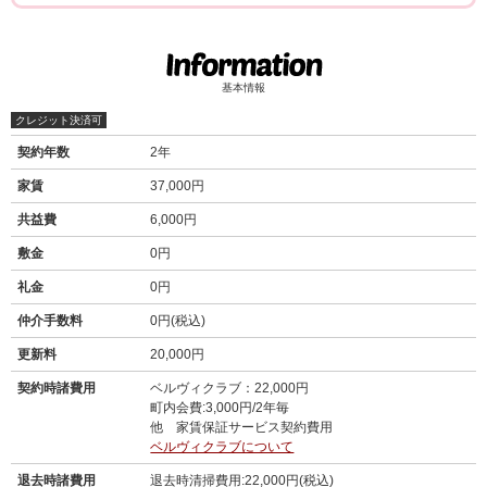
基本情報
クレジット決済可
契約年数
2年
家賃
37,000円
共益費
6,000円
敷金
0円
礼金
0円
仲介手数料
0円(税込)
更新料
20,000円
契約時諸費用
ベルヴィクラブ：22,000円
町内会費:3,000円/2年毎
他 家賃保証サービス契約費用
ベルヴィクラブについて
退去時諸費用
退去時清掃費用:22,000円(税込)