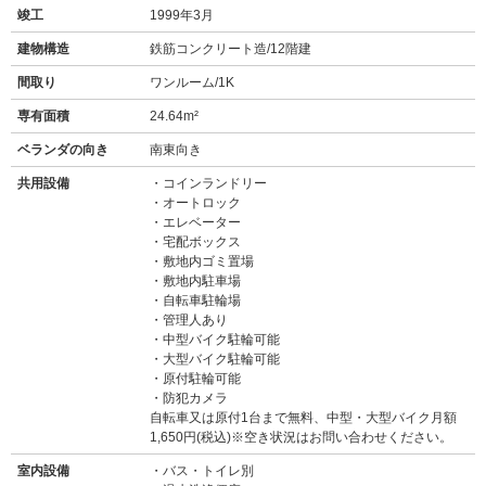
竣工
1999年3月
建物構造
鉄筋コンクリート造/12階建
間取り
ワンルーム/1K
専有面積
24.64m²
ベランダの向き
南東向き
共用設備
コインランドリー
オートロック
エレベーター
宅配ボックス
敷地内ゴミ置場
敷地内駐車場
自転車駐輪場
管理人あり
中型バイク駐輪可能
大型バイク駐輪可能
原付駐輪可能
防犯カメラ
自転車又は原付1台まで無料、中型・大型バイク月額
1,650円(税込)※空き状況はお問い合わせください。
室内設備
バス・トイレ別