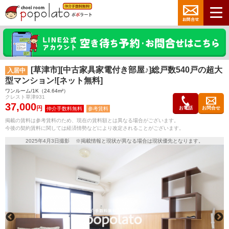
[草津市][中古家具家電付き部屋♪]総戸数540戸の超大
入居中
型マンション![ネット無料]
ワンルーム/1K（24.64m²）
クレスト草津931
37,000
円
お電話
お問合せ
参考賃料
掲載の賃料は参考賃料のため、現在の賃料額とは異なる場合がございます。
今後の契約賃料に関しては経済情勢などにより改定されることがございます。
2025年4月3日撮影 ※掲載情報と現状が異なる場合は現状優先となります。