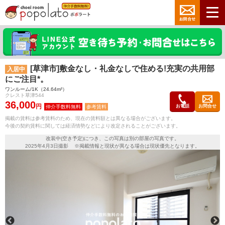
[草津市]敷金なし・礼金なしで住める!充実の共用部
入居中
にご注目*。
ワンルーム/1K（24.64m²）
クレスト草津544
36,000
円
お電話
お問合せ
参考賃料
掲載の賃料は参考賃料のため、現在の賃料額とは異なる場合がございます。
今後の契約賃料に関しては経済情勢などにより改定されることがございます。
改装中(空き予定)につき、この写真は別の部屋の写真です。
2025年4月3日撮影 ※掲載情報と現状が異なる場合は現状優先となります。