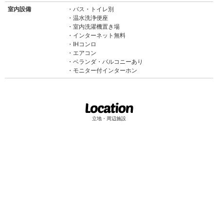
室内設備
バス・トイレ別
温水洗浄便座
室内洗濯機置き場
インターネット無料
IHコンロ
エアコン
ベランダ・バルコニーあり
モニター付インターホン
立地・周辺施設