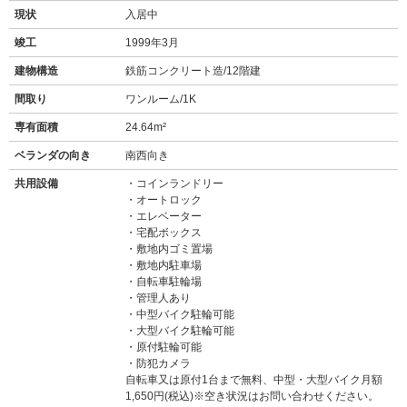
現状
入居中
竣工
1999年3月
建物構造
鉄筋コンクリート造/12階建
間取り
ワンルーム/1K
専有面積
24.64m²
ベランダの向き
南西向き
共用設備
コインランドリー
オートロック
エレベーター
宅配ボックス
敷地内ゴミ置場
敷地内駐車場
自転車駐輪場
管理人あり
中型バイク駐輪可能
大型バイク駐輪可能
原付駐輪可能
防犯カメラ
自転車又は原付1台まで無料、中型・大型バイク月額
1,650円(税込)※空き状況はお問い合わせください。