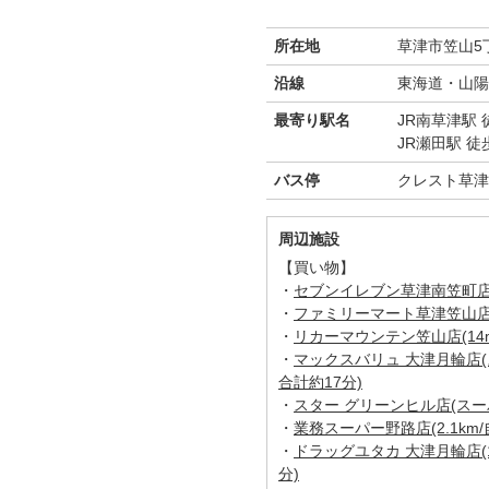
所在地
草津市笠山5丁
沿線
東海道・山陽
最寄り駅名
JR南草津駅 
JR瀬田駅 徒
バス停
クレスト草津
周辺施設
【買い物】
・
セブンイレブン草津南笠町店(1
・
ファミリーマート草津笠山店(5
・
リカーマウンテン笠山店(14m
・
マックスバリュ 大津月輪店(ス
合計約17分)
・
スター グリーンヒル店(スーパー
・
業務スーパー野路店(2.1km/
・
ドラッグユタカ 大津月輪店(1
分)