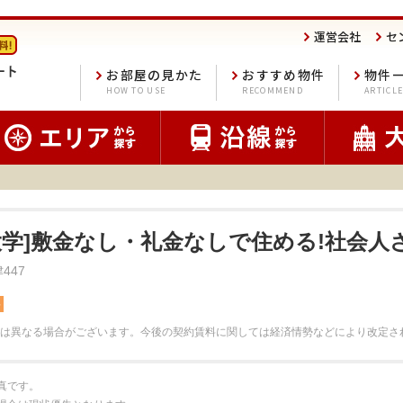
運営会社
セ
お部屋の見かた
おすすめ物件
物件
HOW TO USE
RECOMMEND
ARTICL
大学]敷金なし・礼金なしで住める!社会人
447
料
は異なる場合がございます。
今後の契約賃料に関しては経済情勢などにより改定さ
真です。