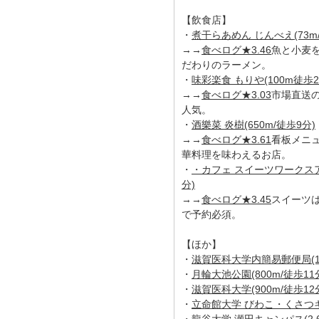
【飲食店】
・
煮干らあめん じんべえ(73m
→→
食べログ★3.46
魚と小麦
だわりのラーメン。
・
味彩楽食 もりや(100m徒歩2
→→
食べログ★3.03
市場直送
人気。
・
酒樂菜 炎樹(650m/徒歩9分)
→→
食べログ★3.61
看板メニ
華料理を味わえるお店。
・
・カフェ スイーツワークスアラ
分)
→→
食べログ★3.45
スイーツ
で予約必須。
【ほか】
・
滋賀医科大学内簡易郵便局(1.
・
月輪大池公園(800m/徒歩11
・
滋賀医科大学(900m/徒歩12
・
立命館大学 びわこ・くさつキャ