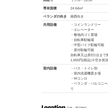
間取り
ワンルーム/1K
専有面積
24.64m²
ベランダの向き
南西向き
共用設備
コインランドリー
エレベーター
敷地内ゴミ置場
自転車駐輪場
中型バイク駐輪可能
原付駐輪可能
自転車又は原付1台まで
1,650円(税込)※空
室内設備
バス・トイレ別
室内洗濯機置き場
IHコンロ
ベランダ・バルコニー
り