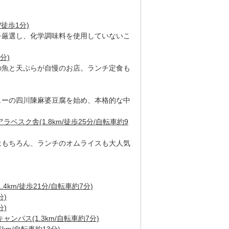
/徒歩1分)
を厳選し、化学調味料を使用していないこ
分)
の魚と天ぷらが自慢のお店。ランチ定食も
ューの四川陳麻婆豆腐を始め、本格的な中
ベスク舎(1.8km/徒歩25分/自転車約9
はもちろん、ランチのオムライスも大人気
4km/徒歩21分/自転車約7分)
分)
分)
ンパス(1.3km/自転車約7分)