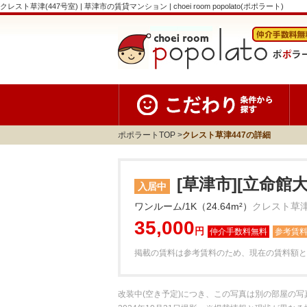
クレスト草津(447号室) | 草津市の賃貸マンション | choei room popolato(ポポラート)
ポポラートTOP
クレスト草津447の詳細
[草津市][立命館
入居中
ワンルーム/1K（24.64m²）
クレスト草津
35,000
円
参考賃
掲載の賃料は参考賃料のため、現在の賃料額と
改装中(空き予定)につき、この写真は別の部屋の写